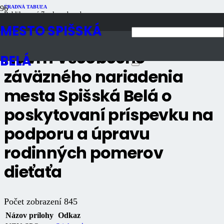
ÚRADNÁ TABUĽA
Publikované
7 rokov dozadu
Počet zobrazení
845
MESTO SPIŠSKÁ
Návrh Všeobecne
BELÁ
záväzného nariadenia
mesta Spišská Belá o
poskytovaní príspevku na
podporu a úpravu
rodinných pomerov
dieťaťa
Počet zobrazení
845
Názov prílohy
Odkaz