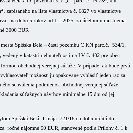
išská Belá a to pozemku KN „C“ parc. č. 16 739, k.ú.
2
m
, zapísaného na liste vlastníctva č. 6827 vo vlastníctve
lava, na dobu 5 rokov od 1.1.2025, za účelom umiestnenia
omné 3000 EUR
u mesta Spišská Belá – časti pozemku C KN parc.č. 534/1,
, vedený v katastri nehnuteľností na LV č. 402 pre obec
formou obchodnej verejnej súťaže. V prípade, ak bude prvá
vyhlasovateľ možnosť ju opakovane vyhlásiť jeden raz za
vného schválenia podmienok obchodnej verejnej súťaže
kladania súťažných návrhov minimálne 15 dní od jej
ytom Spišská Belá, 1.mája 721/18 na dobu určitú do
 za ročné nájomné 50 EUR, stanovené podľa Prílohy č. 1 k