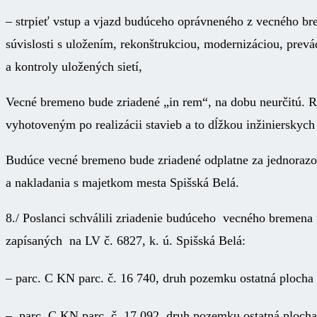
– strpieť vstup a vjazd budúceho oprávneného z vecného b
súvislosti s uložením, rekonštrukciou, modernizáciou, prevá
a kontroly uložených sietí,
Vecné bremeno bude zriadené „in rem“, na dobu neurčitú.
vyhotoveným po realizácii stavieb a to dĺžkou inžinierskyc
Budúce vecné bremeno bude zriadené odplatne za jednorazo
a nakladania s majetkom mesta Spišská Belá.
8./ Poslanci schválili zriadenie budúceho vecného bremena 
zapísaných na LV č. 6827, k. ú. Spišská Belá:
– parc. C KN parc. č. 16 740, druh pozemku ostatná ploch
– parc. C KN parc. č. 17 092, druh pozemku ostatná ploch