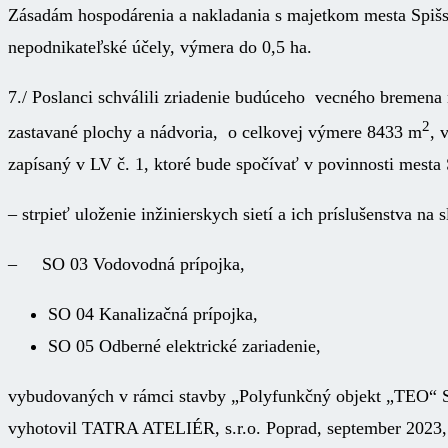
Zásadám hospodárenia a nakladania s majetkom mesta Spiš
nepodnikateľské účely, výmera do 0,5 ha.
7./ Poslanci schválili zriadenie budúceho vecného bremena
2
zastavané plochy a nádvoria, o celkovej výmere 8433 m
, 
zapísaný v LV č. 1, ktoré bude spočívať v povinnosti mest
– strpieť uloženie inžinierskych sietí a ich príslušenstva na
– SO 03 Vodovodná prípojka,
SO 04 Kanalizačná prípojka,
SO 05 Odberné elektrické zariadenie,
vybudovaných v rámci stavby „Polyfunkčný objekt „TEO“ Sp
vyhotovil TATRA ATELIÉR, s.r.o. Poprad, september 2023,