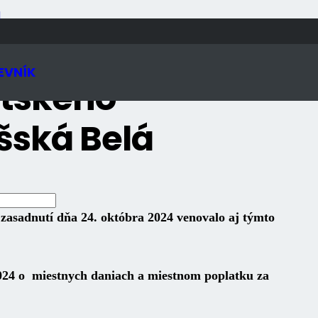
N
EVNÍK
stského
šská Belá
 zasadnutí dňa 24. októbra 2024 venovalo aj týmto
2024 o miestnych daniach a miestnom poplatku za