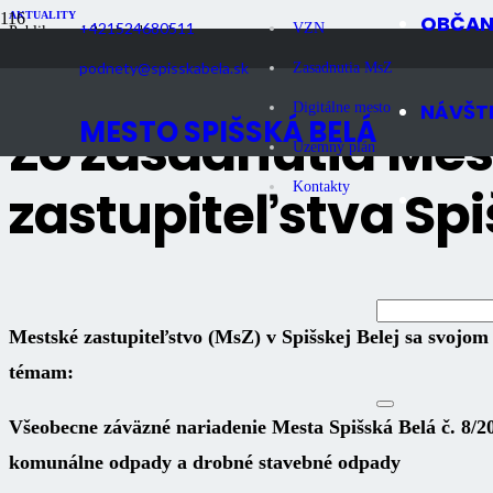
AKTUALITY
OBČA
+421524680511
VZN
Publikované
2 roky dozadu
Počet zobrazení
1K
podnety@spisskabela.sk
Zasadnutia MsZ
NÁVŠT
Digitálne mesto
MESTO SPIŠSKÁ BELÁ
Zo zasadnutia Me
Územný plán
zastupiteľstva Spi
Kontakty
Mestské zastupiteľstvo (MsZ) v Spišskej Belej sa svojom
témam:
Všeobecne záväzné nariadenie Mesta Spišská Belá č. 8/
komunálne odpady a drobné stavebné odpady