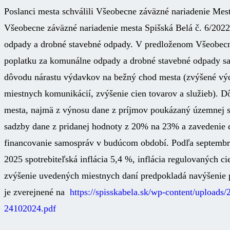
Poslanci mesta schválili Všeobecne záväzné nariadenie Mest
Všeobecne záväzné nariadenie mesta Spišská Belá č. 6/202
odpady a drobné stavebné odpady. V predloženom Všeobecn
poplatku za komunálne odpady a drobné stavebné odpady sa 
dôvodu nárastu výdavkov na bežný chod mesta (zvýšené výd
miestnych komunikácií, zvýšenie cien tovarov a služieb). D
mesta, najmä z výnosu dane z príjmov poukázaný územnej s
sadzby dane z pridanej hodnoty z 20% na 23% a zavedenie 
financovanie samospráv v budúcom období. Podľa septembr
2025 spotrebiteľská inflácia 5,4 %, inflácia regulovaných c
zvýšenie uvedených miestnych daní predpokladá navýšenie
je zverejnené na
https://spisskabela.sk/wp-content/uploa
24102024.pdf