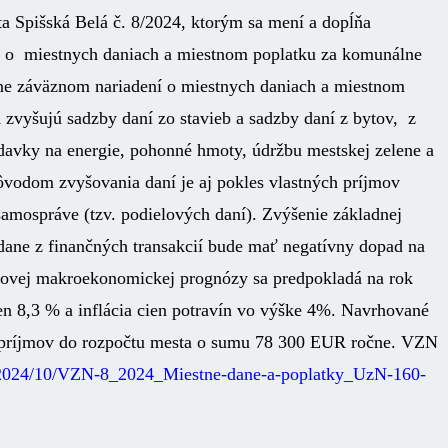
a Spišská Belá č. 8/2024, ktorým sa mení a dopĺňa
2 o miestnych daniach a miestnom poplatku za komunálne
e záväznom nariadení o miestnych daniach a miestnom
zvyšujú sadzby daní zo stavieb a sadzby daní z bytov, z
avky na energie, pohonné hmoty, údržbu mestskej zelene a
ôvodom zvyšovania daní je aj pokles vlastných príjmov
amospráve (tzv. podielových daní). Zvýšenie základnej
dane z finančných transakcií bude mať negatívny dopad na
ovej makroekonomickej prognózy sa predpokladá na rok
ien 8,3 % a inflácia cien potravín vo výške 4%. Navrhované
 príjmov do rozpočtu mesta o sumu 78 300 EUR ročne. VZN
ds/2024/10/VZN-8_2024_Miestne-dane-a-poplatky_UzN-160-