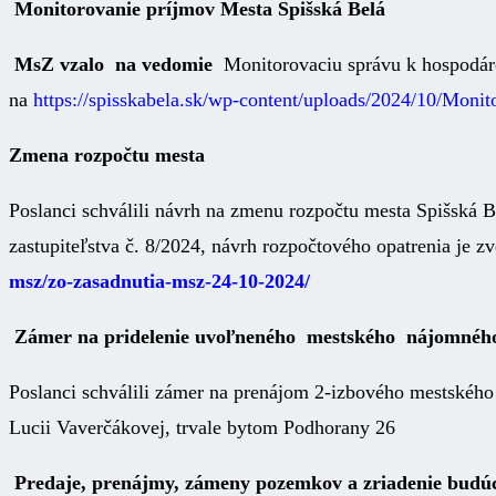
Monitorovanie príjmov Mesta Spišská Belá
MsZ vzalo na vedomie
Monitorovaciu správu k hospodáre
na
https://spisskabela.sk/wp-content/uploads/2024/10/Moni
Zmena rozpočtu mesta
Poslanci schválili návrh na zmenu rozpočtu mesta Spišská
zastupiteľstva č. 8/2024, návrh rozpočtového opatrenia je z
msz/zo-zasadnutia-msz-24-10-2024/
Zámer na pridelenie uvoľneného mestského nájomnéh
Poslanci schválili zámer na prenájom 2-izbového mestského 
Lucii Vaverčákovej, trvale bytom Podhorany 26
Predaje, prenájmy, zámeny pozemkov a zriadenie bud