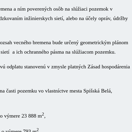
remena a ním poverených osôb na slúžiaci pozemok v
dzkovaním inžinierskych sietí, alebo na účely opráv, údržby
 Rozsah vecného bremena bude určený geometrickým plánom
h sietí a ich ochranného pásma na slúžiacom pozemku.
vú odplatu stanovenú v zmysle platných Zásad hospodárenia
na časti pozemku vo vlastníctve mesta Spišská Belá,
2
a o výmere 23 888 m
,
2
a o výmere 793 m
,