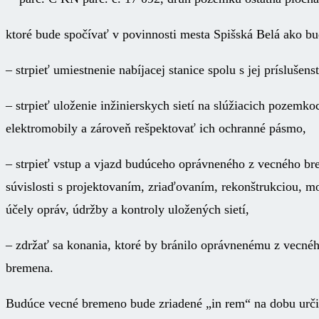
ktoré bude spočívať v povinnosti mesta Spišská Belá ako 
– strpieť umiestnenie nabíjacej stanice spolu s jej prísluše
– strpieť uloženie inžinierskych sietí na slúžiacich pozemko
elektromobily a zároveň rešpektovať ich ochranné pásmo,
– strpieť vstup a vjazd budúceho oprávneného z vecného b
súvislosti s projektovaním, zriaďovaním, rekonštrukciou, m
účely opráv, údržby a kontroly uložených sietí,
– zdržať sa konania, ktoré by bránilo oprávnenému z vecné
bremena.
Budúce vecné bremeno bude zriadené „in rem“ na dobu urči