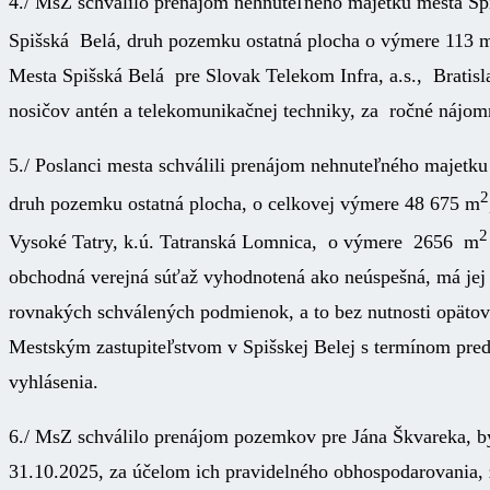
4./ MsZ schválilo prenájom nehnuteľného majetku mesta Sp
Spišská Belá, druh pozemku ostatná plocha o výmere 113 
Mesta Spišská Belá pre Slovak Telekom Infra, a.s., Bratis
nosičov antén a telekomunikačnej techniky, za ročné náj
5./ Poslanci mesta schválili prenájom nehnuteľného majetk
2
druh pozemku ostatná plocha, o celkovej výmere 48 675 m
2
Vysoké Tatry, k.ú. Tatranská Lomnica, o výmere 2656 m
obchodná verejná súťaž vyhodnotená ako neúspešná, má jej 
rovnakých schválených podmienok, a to bez nutnosti opäto
Mestským zastupiteľstvom v Spišskej Belej s termínom pred
vyhlásenia.
6./ MsZ schválilo prenájom pozemkov pre Jána Škvareka, b
31.10.2025, za účelom ich pravidelného obhospodarovania,