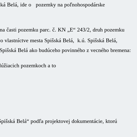
ská Belá, ide o pozemky na poľnohospodárske
 na časti pozemku parc. č. KN „E“ 243/2, druh pozemku
vo vlastníctve mesta Spišská Belá, k.ú. Spišská Belá,
a Spišská Belá ako budúceho povinného z vecného bremena:
 slúžiacich pozemkoch a to
išská Belá“ podľa projektovej dokumentácie, ktorú