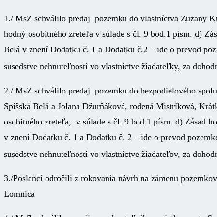
1./ MsZ schválilo predaj pozemku do vlastníctva Zuzany Kn
hodný osobitného zreteľa v súlade s čl. 9 bod.1 písm. d) Z
Belá v znení Dodatku č. 1 a Dodatku č.2 – ide o prevod p
susedstve nehnuteľností vo vlastníctve žiadateľky, za doh
2./ MsZ schválilo predaj pozemku do bezpodielového spolu
Spišská Belá a Jolana Džurňáková, rodená Mistríková, Krátk
osobitného zreteľa, v súlade s čl. 9 bod.1 písm. d) Zásad 
v znení Dodatku č. 1 a Dodatku č. 2 – ide o prevod pozem
susedstve nehnuteľností vo vlastníctve žiadateľov, za doh
3./Poslanci odročili z rokovania návrh na zámenu pozemko
Lomnica