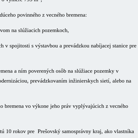
budúceho povinného z vecného bremena:
nstvom na slúžiacich pozemkoch,
ch v spojitosti s výstavbou a prevádzkou nabíjacej stanice pre
remena a ním poverených osôb na slúžiace pozemky v
odernizáciou, prevádzkovaním inžinierskych sietí, alebo na
ho bremena vo výkone jeho práv vyplývajúcich z vecného
tú 10 rokov pre Prešovský samosprávny kraj, ako vlastníka