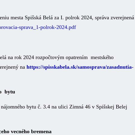
niu mesta Spišská Belá za I. polrok 2024, správa zverejnená
torovacia-sprava_1-polrok-2024.pdf
 Belá na rok 2024 rozpočtovým opatrením mestského
verejnený na
https://spisskabela.sk/samosprava/zasadnutia-
o bytu
nájomného bytu č. 3.4 na ulici Zimná 46 v Spišskej Belej
úceho vecného bremena