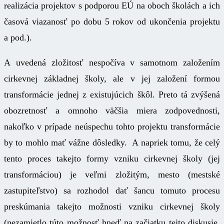
realizácia projektov s podporou EÚ na oboch školách a ich
časová viazanosť po dobu 5 rokov od ukončenia projektu
a pod.).
A uvedená zložitosť nespočíva v samotnom založením
cirkevnej základnej školy, ale v jej založení formou
transformácie jednej z existujúcich škôl. Preto tá zvýšená
obozretnosť a omnoho väčšia miera zodpovednosti,
nakoľko v prípade neúspechu tohto projektu transformácie
by to mohlo mať vážne dôsledky. A napriek tomu, že celý
tento proces takejto formy vzniku cirkevnej školy (jej
transformáciou) je veľmi zložitým, mesto (mestské
zastupiteľstvo) sa rozhodol dať šancu tomuto procesu
preskúmania takejto možnosti vzniku cirkevnej školy
(nezamietlo túto možnosť hneď na začiatku tejto diskusie,