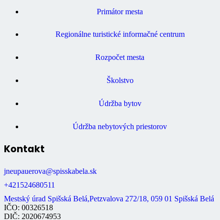
Primátor mesta
Regionálne turistické informačné centrum
Rozpočet mesta
Školstvo
Údržba bytov
Údržba nebytových priestorov
Kontakt
jneupauerova@spisskabela.sk
+421524680511
Mestský úrad Spišská Belá,Petzvalova 272/18, 059 01 Spišská Belá
IČO: 00326518
DIČ: 2020674953