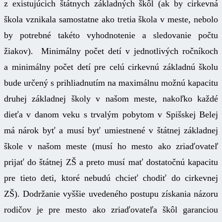
z existujúcich štátnych základných škôl (ak by cirkevná
škola vznikala samostatne ako tretia škola v meste, nebolo
by potrebné takéto vyhodnotenie a sledovanie počtu
žiakov). Minimálny počet detí v jednotlivých ročníkoch
a minimálny počet detí pre celú cirkevnú základnú školu
bude určený s prihliadnutím na maximálnu možnú kapacitu
druhej základnej školy v našom meste, nakoľko každé
dieťa v danom veku s trvalým pobytom v Spišskej Belej
má nárok byť a musí byť umiestnené v štátnej základnej
škole v našom meste (musí ho mesto ako zriaďovateľ
prijať do štátnej ZŠ a preto musí mať dostatočnú kapacitu
pre tieto deti, ktoré nebudú chcieť chodiť do cirkevnej
ZŠ). Dodržanie vyššie uvedeného postupu získania názoru
rodičov je pre mesto ako zriaďovateľa škôl garanciou