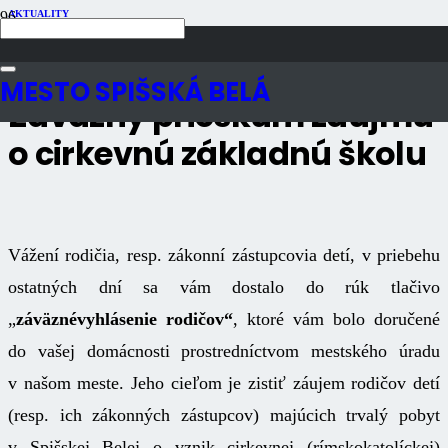
AKTUALITY
Publikované
11 rokov dozadu
Počet zobrazení
1K
MESTO SPIŠSKÁ BELÁ
Záväzný prieskum záujmu
o cirkevnú základnú školu
Vážení rodičia, resp. zákonní zástupcovia detí, v priebehu
ostatných dní sa vám dostalo do rúk tlačivo
„
záväzné
vyhlásenie rodičov“
, ktoré vám bolo doručené
do vašej domácnosti prostredníctvom mestského úradu
v našom meste. Jeho cieľom je zistiť záujem rodičov detí
(resp. ich zákonných zástupcov) majúcich trvalý pobyt
v Spišskej Belej o vznik cirkevnej (rímskokatolíckej)