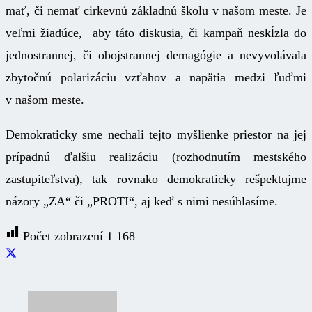
mať, či nemať cirkevnú základnú školu v našom meste. Je
veľmi žiadúce, aby táto diskusia, či kampaň neskĺzla do
jednostrannej, či obojstrannej demagógie a nevyvolávala
zbytočnú polarizáciu vzťahov a napätia medzi ľuďmi
v našom meste.
Demokraticky sme nechali tejto myšlienke priestor na jej
prípadnú ďalšiu realizáciu (rozhodnutím mestského
zastupiteľstva), tak rovnako demokraticky rešpektujme
názory „ZA“ či „PROTI“, aj keď s nimi nesúhlasíme.
Počet zobrazení
1 168