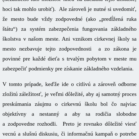
hoci tak mohlo urobiť). Ale zároveň je nutné si uvedomiť,
že mesto bude vždy zodpovedné (ako „predĺžená ruka
štátu“) za systém zabezpečenia fungovania základného
školstva v našom meste. Ani vznikom cirkevnej školy sa
mesto nezbavuje tejto zodpovednosti a zo zákona je
povinné pre každé dieťa s trvalým pobytom v meste mu
zabezpečiť podmienky pre získanie základného vzdelania.
V tomto prípade, keďže ide o citlivú a zároveň odborne
zložitú záležitosť, je veľmi dôležité, aby aj samotný proces
preskúmania záujmu o cirkevnú školu bol čo najviac
objektívny a nestanný a aby sa rodičia slobodne
a zodpovedne rozhodli. Preto je rovnako dôležité viesť
vecnú a slušnú diskusiu, či informačnú kampaň o potrebe