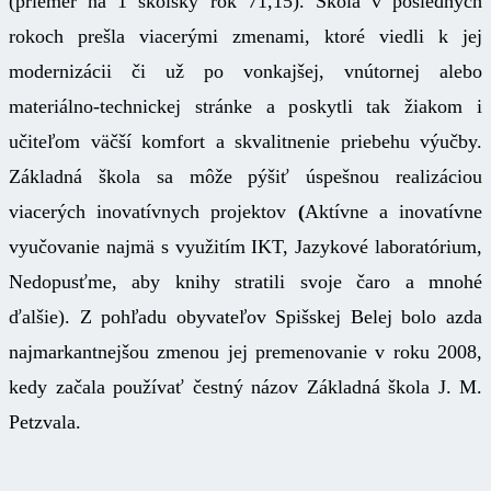
(priemer na 1 školský rok 71,15). Škola v posledných
rokoch prešla viacerými zmenami, ktoré viedli k jej
modernizácii či už po vonkajšej, vnútornej alebo
materiálno-technickej stránke a poskytli tak žiakom i
učiteľom väčší komfort a skvalitnenie priebehu výučby.
Základná škola sa môže pýšiť úspešnou realizáciou
viacerých inovatívnych projektov
(
Aktívne a inovatívne
vyučovanie najmä s využitím IKT, Jazykové laboratórium,
Nedopusťme, aby knihy stratili svoje čaro a mnohé
ďalšie). Z pohľadu obyvateľov Spišskej Belej bolo azda
najmarkantnejšou zmenou jej premenovanie v roku 2008,
kedy začala používať čestný názov Základná škola J. M.
Petzvala.