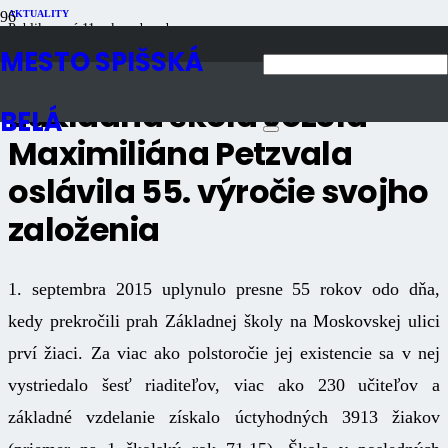
AKTUALITY
Publikované
11 rokov dozadu
Počet zobrazení
1K
MESTO SPIŠSKÁ
Základná škola Jozefa
BELÁ
Maximiliána Petzvala
oslávila 55. výročie svojho
založenia
1. septembra 2015 uplynulo presne 55 rokov odo dňa,
kedy prekročili prah Základnej školy na Moskovskej ulici
prví žiaci. Za viac ako polstoročie jej existencie sa v nej
vystriedalo šesť riaditeľov, viac ako 230 učiteľov a
základné vzdelanie získalo úctyhodných 3913 žiakov