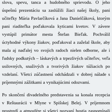
slova, spevu, tanca a hudobného sprievodu. O jeho
úspešnú prezentáciu sa zaslúžili žiaci našej školy, pani
učiteľky Mária Pavlarčíková a Jana Danielčáková, ktorým
pani riaditeľka poďakovala kyticami kvetov. V závere
vystúpil primátor mesta Štefan Bieľak. Pochválil
úctyhodné výkony žiakov, poďakoval a zaželal škole, aby
mala aj naďalej vo svojich radoch nielen odborne, ale i
ľudsky podkutých – láskavých a trpezlivých učiteľov, veľa
usilovných, snaživých a tvorivých žiakov túžiacich po
vzdelaní. Všetci zúčastnení odchádzali v dobrej nálade s
príjemnými zážitkami a vynikajúcimi odozvami.
Po skončení divadelného predstavenia sa konala recepcia
v Reštaurácii v Mlyne v Spišskej Belej. V príjemnom
prostredí a atmosfére si všetci pozvaní hostia zaspomínali