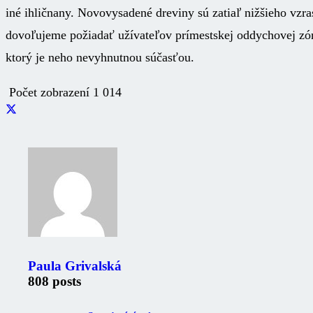
iné ihličnany. Novovysadené dreviny sú zatiaľ nižšieho vz
dovoľujeme požiadať užívateľov prímestskej oddychovej zó
ktorý je neho nevyhnutnou súčasťou.
Počet zobrazení
1 014
Zaujimavé odkazy
Oznámenia
Úradná tabuľa
Paula Grivalská
Fotogaléria
Mestské noviny
808 posts
Mestský úrad
Ochrana osobných údajov