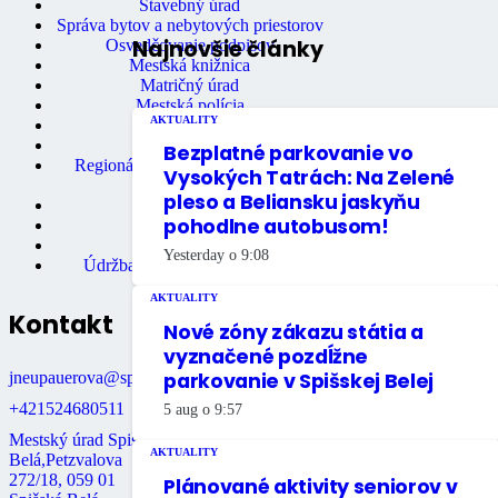
Stavebný úrad
Správa bytov a nebytových priestorov
Najnovšie články
Osvedčovanie podpisov
Mestská knižnica
Matričný úrad
Mestská polícia
AKTUALITY
Miestne dane
Primátor mesta
Bezplatné parkovanie vo
Regionálne turistické informačné
Vysokých Tatrách: Na Zelené
centrum
pleso a Beliansku jaskyňu
Rozpočet mesta
pohodlne autobusom!
Školstvo
Údržba bytov
Yesterday o 9:08
Údržba nebytových priestorov
AKTUALITY
Kontakt
Nové zóny zákazu státia a
vyznačené pozdĺžne
jneupauerova@spisskabela.sk
parkovanie v Spišskej Belej
+421524680511
5 aug o 9:57
Mestský úrad Spišská
AKTUALITY
Belá,Petzvalova
272/18, 059 01
Plánované aktivity seniorov v