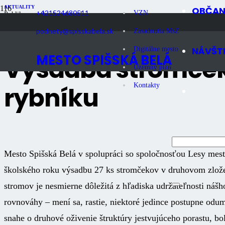
AKTUALITY
OBČA
+421524680511
VZN
Publikované
9 rokov dozadu
Počet zobrazení
1K
podnety@spisskabela.sk
Zasadnutia MsZ
NÁVŠT
Digitálne mesto
MESTO SPIŠSKÁ BELÁ
Výsadba stromček
Územný plán
rybníku
Kontakty
Mesto Spišská Belá v spolupráci so spoločnosťou Lesy mesta 
školského roku výsadbu 27 ks stromčekov v druhovom zlož
stromov je nesmierne dôležitá z hľadiska udržateľnosti nášh
rovnováhy – mení sa, rastie, niektoré jedince postupne odum
snahe o druhové oživenie štruktúry jestvujúceho porastu, bo