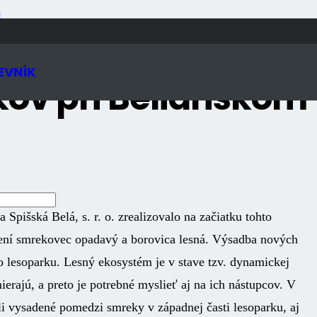
N
EVNÍK
ov pri Belianskom
Spišská Belá, s. r. o. zrealizovalo na začiatku tohto
ení smrekovec opadavý a borovica lesná. Výsadba nových
o lesoparku. Lesný ekosystém je v stave tzv. dynamickej
ierajú, a preto je potrebné myslieť aj na ich nástupcov. V
li vysadené pomedzi smreky v západnej časti lesoparku, aj