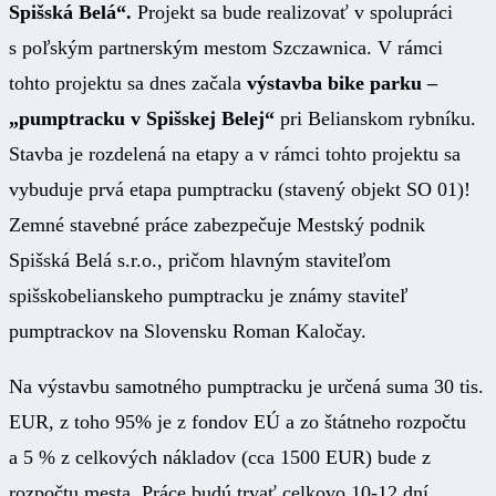
Spišská Belá“.
Projekt sa bude realizovať v spolupráci
s poľským partnerským mestom Szczawnica. V rámci
tohto projektu sa dnes začala
výstavba bike parku –
„pumptracku v Spišskej Belej“
pri Belianskom rybníku.
Stavba je rozdelená na etapy a v rámci tohto projektu sa
vybuduje prvá etapa pumptracku (stavený objekt SO 01)!
Zemné stavebné práce zabezpečuje Mestský podnik
Spišská Belá s.r.o., pričom hlavným staviteľom
spišskobelianskeho pumptracku je známy staviteľ
pumptrackov na Slovensku Roman Kaločay.
Na výstavbu samotného pumptracku je určená suma 30 tis.
EUR, z toho 95% je z fondov EÚ a zo štátneho rozpočtu
a 5 % z celkových nákladov (cca 1500 EUR) bude z
rozpočtu mesta. Práce budú trvať celkovo 10-12 dní,