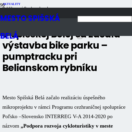
AKTUALITY
Publikované
8 rokov dozadu
Počet zobrazení
1K
MESTO SPIŠSKÁ
V Spišskej Belej sa začala
BELÁ
výstavba bike parku –
pumptracku pri
Belianskom rybníku
Mesto Spišská Belá začalo realizáciu úspešného
mikroprojektu v rámci Programu cezhraničnej spolupráce
Poľsko –Slovensko INTERREG V-A 2014-2020 po
názvom
„Podpora rozvoja cykloturistiky v meste