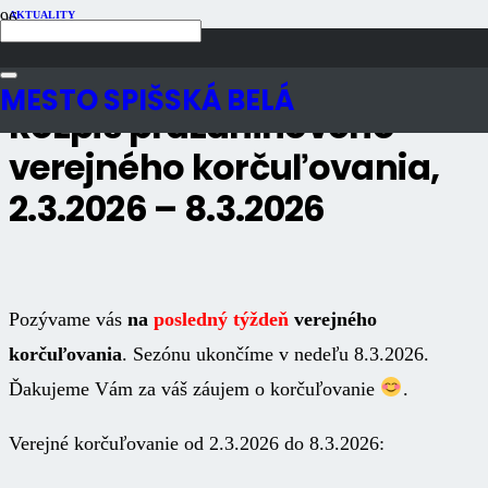
AKTUALITY
Publikované
5 mesiacov dozadu
Počet zobrazení
1K
MESTO SPIŠSKÁ BELÁ
Rozpis prázdninového
verejného korčuľovania,
2.3.2026 – 8.3.2026
Pozývame vás
na
posledný týždeň
verejného
korčuľovania
. Sezónu ukončíme v nedeľu 8.3.2026.
Ďakujeme Vám za váš záujem o korčuľovanie
.
Verejné korčuľovanie od 2.3.2026 do 8.3.2026: