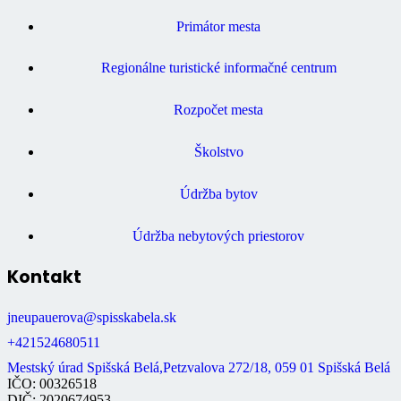
Primátor mesta
Regionálne turistické informačné centrum
Rozpočet mesta
Školstvo
Údržba bytov
Údržba nebytových priestorov
Kontakt
jneupauerova@spisskabela.sk
+421524680511
Mestský úrad Spišská Belá,Petzvalova 272/18, 059 01 Spišská Belá
IČO: 00326518
DIČ: 2020674953