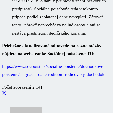
595/2003 Z. z. o dani z príjmov v znení neskorších
predpisov). Sociálna poisťovňa teda v takomto
prípade podiel zaplatenej dane nevyplatí. Zároveň
tento „nárok“ neprechádza na iné osoby a ani sa
nestáva predmetom dedičského konania.
Priebežne aktualizované odpovede na rôzne otázky
nájdete na webstránke Sociálnej poisťovne TU:
https://www.socpoist.sk/socialne-poistenie/dochodkove-
poistenie/asignacia-dane-rodicom-rodicovsky-dochodok
Počet zobrazení
2 141