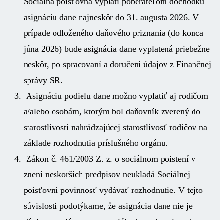
Sociálna poisťovňa vyplatí poberateľom dôchodku
asignáciu dane najneskôr do 31. augusta 2026. V
prípade odloženého daňového priznania (do konca
júna 2026) bude asignácia dane vyplatená priebežne
neskôr, po spracovaní a doručení údajov z Finančnej
správy SR.
Asignáciu podielu dane možno vyplatiť aj rodičom
a/alebo osobám, ktorým bol daňovník zverený do
starostlivosti nahrádzajúcej starostlivosť rodičov na
základe rozhodnutia príslušného orgánu.
Zákon č. 461/2003 Z. z. o sociálnom poistení v
znení neskorších predpisov neukladá Sociálnej
poisťovni povinnosť vydávať rozhodnutie. V tejto
súvislosti podotýkame, že asignácia dane nie je