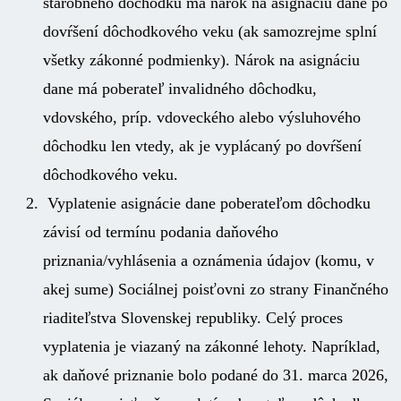
starobného dôchodku má nárok na asignáciu dane po
dovŕšení dôchodkového veku (ak samozrejme splní
všetky zákonné podmienky). Nárok na asignáciu
dane má poberateľ invalidného dôchodku,
vdovského, príp. vdoveckého alebo výsluhového
dôchodku len vtedy, ak je vyplácaný po dovŕšení
dôchodkového veku.
Vyplatenie asignácie dane poberateľom dôchodku
závisí od termínu podania daňového
priznania/vyhlásenia a oznámenia údajov (komu, v
akej sume) Sociálnej poisťovni zo strany Finančného
riaditeľstva Slovenskej republiky. Celý proces
vyplatenia je viazaný na zákonné lehoty. Napríklad,
ak daňové priznanie bolo podané do 31. marca 2026,