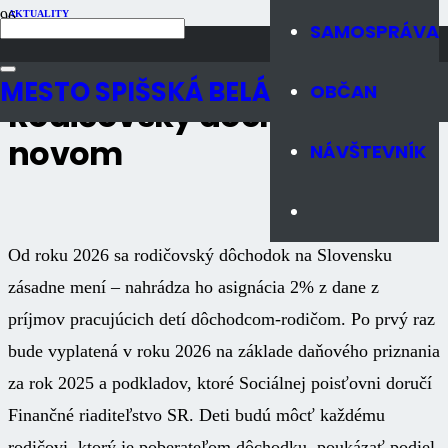
AKTUALITY
SAMOSPRÁVA
Publikované
5 mesiacov dozadu
Počet zobrazení
2K
MESTO SPIŠSKÁ BELÁ
OBČAN
Rodičovský dôchodok po
novom
NÁVŠTEVNÍK
Od roku 2026 sa rodičovský dôchodok na Slovensku
zásadne mení – nahrádza ho asignácia 2% z dane z
príjmov pracujúcich detí dôchodcom-rodičom. Po prvý raz
bude vyplatená v roku 2026 na základe daňového priznania
za rok 2025 a podkladov, ktoré Sociálnej poisťovni doručí
Finančné riaditeľstvo SR. Deti budú môcť každému
rodičovi, ktorý je poberateľom dôchodku, poukázať podiel