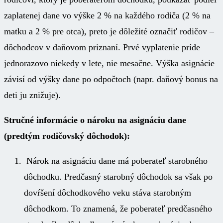
zaplatenej dane vo výške 2 % na každého rodiča (2 % na
matku a 2 % pre otca), preto je dôležité označiť rodičov –
dôchodcov v daňovom priznaní. Prvé vyplatenie príde
jednorazovo niekedy v lete, nie mesačne. Výška asignácie
závisí od výšky dane po odpočtoch (napr. daňový bonus na
deti ju znižuje).
Stručné informácie o nároku na asignáciu dane
(predtým rodičovský dôchodok):
Nárok na asignáciu dane má poberateľ starobného
dôchodku. Predčasný starobný dôchodok sa však po
dovŕšení dôchodkového veku stáva starobným
dôchodkom. To znamená, že poberateľ predčasného