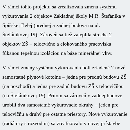
V rámci tohto projektu sa zrealizovala zmena systému
vykurovania 2 objektov Základnej školy M.R. Štefánika v
Spišskej Belej (prednej a zadnej budova na ul.
Štefánikovej 19). Zároveň sa tiež zateplila strecha 2
objektov ZŠ – telocvične a elokovaného pracoviska
fúkanou tepelnou izoláciou na báze minerálnej vlny.
V rámci zmeny systému vykurovania boli zriadené 2 nové
samostatné plynové kotolne – jedna pre prednú budovu ZŠ
(na poschodí) a jedna pre zadnú budovu ZŠ s telocvičňou
(na Štefánikovej 19). Pritom sa zároveň v zadnej budove
urobili dva samostatné vykurovacie okruhy – jeden pre
telocvičňu a druhý pre ostatné priestory. Nové vykurovanie
(radiátory s rozvodmi) sa zrealizovalo v novej prístavbe