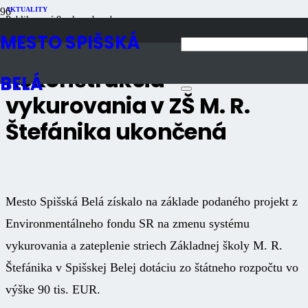
AKTUALITY
Publikované
8 rokov dozadu
Počet zobrazení
1K
MESTO SPIŠSKÁ
Rekonštrukcia
BELÁ
vykurovania v ZŠ M. R.
Štefánika ukončená
Mesto Spišská Belá získalo na základe podaného projekt z
Environmentálneho fondu SR na zmenu systému
vykurovania a zateplenie striech Základnej školy M. R.
Štefánika v Spišskej Belej dotáciu zo štátneho rozpočtu vo
výške 90 tis. EUR.