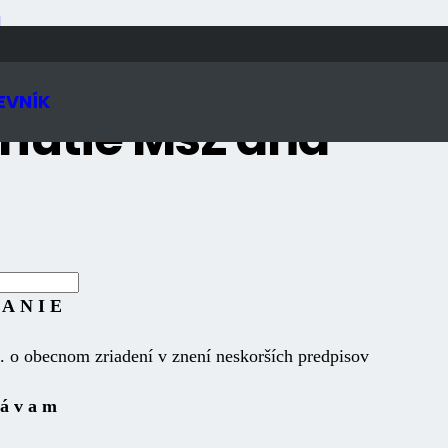
N
EVNÍK
nutie MsZ dňa
 A N I E
o obecnom zriadení v znení neskorších predpisov
 á v a m