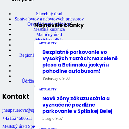
Mestský úrad
Ochrana osobných údajov
Stavebný úrad
Správa bytov a nebytových priestorov
Najnovšie články
Osvedčovanie podpisov
Mestská knižnica
Matričný úrad
Mestská polícia
AKTUALITY
Miestne dane
Primátor mesta
Bezplatné parkovanie vo
Regionálne turistické informačné
Vysokých Tatrách: Na Zelené
centrum
pleso a Beliansku jaskyňu
Rozpočet mesta
pohodlne autobusom!
Školstvo
Údržba bytov
Yesterday o 9:08
Údržba nebytových priestorov
AKTUALITY
Kontakt
Nové zóny zákazu státia a
vyznačené pozdĺžne
jneupauerova@spisskabela.sk
parkovanie v Spišskej Belej
+421524680511
5 aug o 9:57
Mestský úrad Spišská