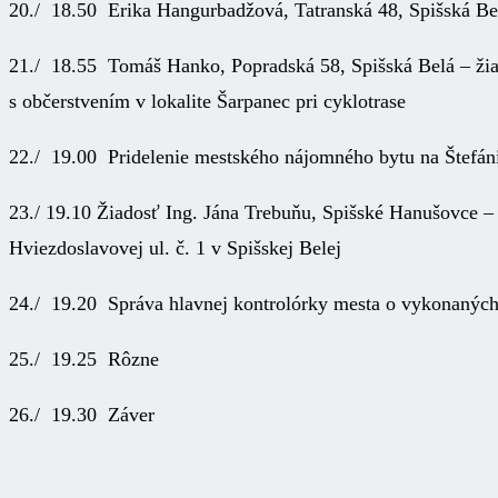
20./ 18.50 Erika Hangurbadžová, Tatranská 48, Spišská B
21./ 18.55 Tomáš Hanko, Popradská 58, Spišská Belá – ži
s občerstvením v lokalite Šarpanec pri cyklotrase
22./ 19.00 Pridelenie mestského nájomného bytu na Štefáni
23./ 19.10 Žiadosť Ing. Jána Trebuňu, Spišské Hanušovce 
Hviezdoslavovej ul. č. 1 v Spišskej Belej
24./ 19.20 Správa hlavnej kontrolórky mesta o vykonaných
25./ 19.25 Rôzne
26./ 19.30 Záver