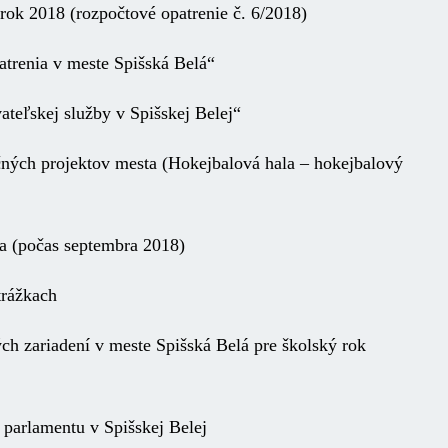
ok 2018 (rozpočtové opatrenie č. 6/2018)
trenia v meste Spišská Belá“
teľskej služby v Spišskej Belej“
tičných projektov mesta (Hokejbalová hala – hokejbalový
ta (počas septembra 2018)
trážkach
ých zariadení v meste Spišská Belá pre školský rok
parlamentu v Spišskej Belej