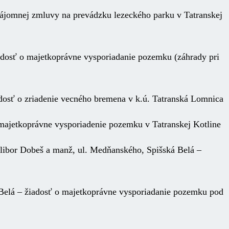
 nájomnej zmluvy na prevádzku lezeckého parku v Tatranskej
adosť o majetkoprávne vysporiadanie pozemku (záhrady pri
dosť o zriadenie vecného bremena v k.ú. Tatranská Lomnica
 majetkoprávne vysporiadenie pozemku v Tatranskej Kotline
libor Dobeš a manž, ul. Medňanského, Spišská Belá –
Belá – žiadosť o majetkoprávne vysporiadanie pozemku pod