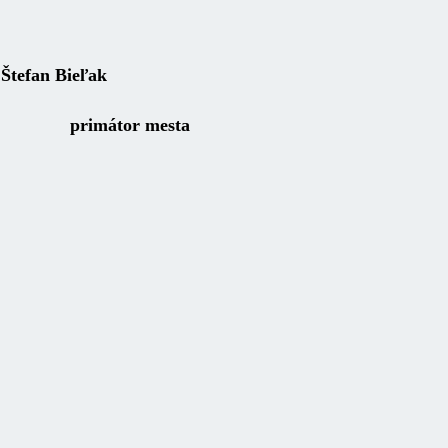
eľak
mesta