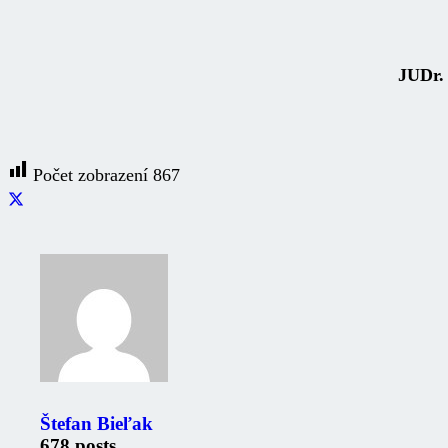
JUDr. Štefan Bi
primátor 
Počet zobrazení
867
Zaujimavé odkazy
Oznámenia
Úradná tabuľa
Štefan Bieľak
Fotogaléria
Mestské noviny
678 posts