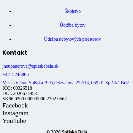
Školstvo
Údržba bytov
Údržba nebytových priestorov
Kontakt
jneupauerova@spisskabela.sk
+421524680511
Mestský úrad Spišská Belá,Petzvalova 272/18, 059 01 Spišská Belá
IČO: 00326518
DIČ: 2020674953
SK86 0200 0000 0000 2702 0562
Facebook
Instagram
YouTube
© 2020 Spišská Belá