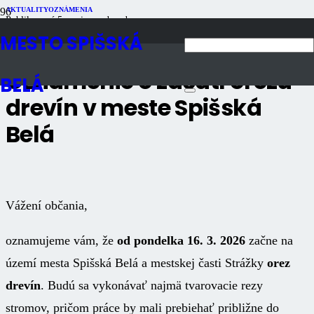
AKTUALITY
OZNÁMENIA
Publikované
5 mesiacov dozadu
Počet zobrazení
2K
MESTO SPIŠSKÁ
Oznámenie o začatí orezu
BELÁ
drevín v meste Spišská
Belá
Vážení občania,
oznamujeme vám, že
od pondelka 16. 3. 2026
začne na
území mesta Spišská Belá a mestskej časti Strážky
orez
drevín
. Budú sa vykonávať najmä tvarovacie rezy
stromov, pričom práce by mali prebiehať približne do