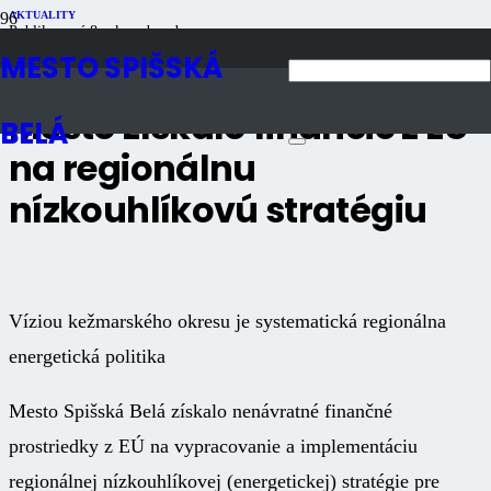
AKTUALITY
Publikované
8 rokov dozadu
Počet zobrazení
1K
MESTO SPIŠSKÁ
Mesto získalo financie z EÚ
BELÁ
na regionálnu
nízkouhlíkovú stratégiu
Víziou kežmarského okresu je systematická regionálna
energetická politika
Mesto Spišská Belá získalo nenávratné finančné
prostriedky z EÚ na vypracovanie a implementáciu
regionálnej nízkouhlíkovej (energetickej) stratégie pre