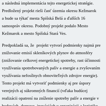
a následná implementácia tejto energetickej stratégie.
Predložený projekt rieši časť územia okresu Kežmarok
a bude sa týkať mesta Spišská Belá a ďalších 16
samospráv okresu. Podobný projekt podalo Mesto
Kežmarok a mesto Spišská Stará Ves.
Predpokladá sa, že projekt vytvorí podmienky najmä pre
znižovanie emisií skleníkových plynov do atmosféry
(znižovanie celkovej energetickej spotreby, rast účinnosti
využívania spotrebovaných palív a energie a zvyšovaním
využívania nefosílnych obnoviteľných zdrojov energie).
Tento projekt má vytvoriť podmienky aj pre úspory
verejných aj súkromných financií (vďaka budúcej
realizácii opatrení na zníženie spotreby palív a energie v
budovách, doprave, inováciách v organizácii a logistike