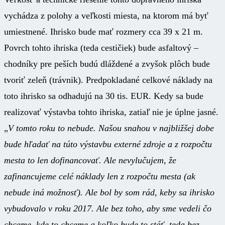
vychádza z polohy a veľkosti miesta, na ktorom má byť
umiestnené. Ihrisko bude mať rozmery cca 39 x 21 m.
Povrch tohto ihriska (teda cestičiek) bude asfaltový –
chodníky pre peších budú dláždené a zvyšok plôch bude
tvoriť zeleň (trávnik). Predpokladané celkové náklady na
toto ihrisko sa odhadujú na 30 tis. EUR. Kedy sa bude
realizovať výstavba tohto ihriska, zatiaľ nie je úplne jasné.
„
V tomto roku to nebude. Našou snahou v najbližšej dobe
bude hľadať na túto výstavbu externé zdroje a z rozpočtu
mesta to len dofinancovať. Ale nevylučujem, že
zafinancujeme celé náklady len z rozpočtu mesta (ak
nebude iná možnosť). Ale bol by som rád, keby sa ihrisko
vybudovalo v roku 2017. Ale bez toho, aby sme vedeli čo
chceme, kde to chceme a koľko bude to stáť, teda bez