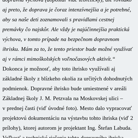
aj preto, že doprava je čoraz intenzívnejšia a je potrebné,
aby sa naše deti zoznamovali s pravidlami cestnej
premávky čo najskôr. Ale vždy je najúčinnejšia praktická
výchova, v tomto prípade na bezpečnom dopravnom
ihrisku. Mám za to, že tento priestor bude možné využívať
aj v rámci mimoškolských voľnočasových aktivít.“
Dokonca je možnosť, aby toto ihrisko využívali aj
základné školy z blízkeho okolia za určitých dohodnutých
podmienok. Dopravné ihrisko bude umiestnené v areáli
Základnej školy J. M. Petzvala na Moskovskej ulici –
v prednej časti (viď úvodné foto). Mesto dalo vypracovať
projektovú dokumentáciu na výstavbu tohto ihriska (viď 2
prílohy), ktorej autorom je projektant Ing. Štefan Labuda.
Veľkosť a technické riešenie tohto dopravného ihriska