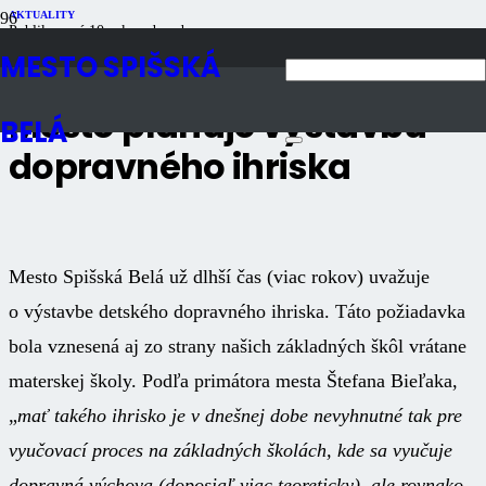
AKTUALITY
Publikované
10 rokov dozadu
Počet zobrazení
1K
MESTO SPIŠSKÁ
Mesto plánuje výstavbu
BELÁ
dopravného ihriska
Mesto Spišská Belá už dlhší čas (viac rokov) uvažuje
o výstavbe detského dopravného ihriska. Táto požiadavka
bola vznesená aj zo strany našich základných škôl vrátane
materskej školy. Podľa primátora mesta Štefana Bieľaka,
„
mať takého ihrisko je v dnešnej dobe nevyhnutné tak pre
vyučovací proces na základných školách, kde sa vyučuje
dopravná výchova (doposiaľ viac teoreticky), ale rovnako