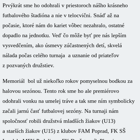
Prvýkrát sme ho odohrali v priestoroch nášho krásneho
futbalového štadióna a nie v telocvični. Snáď až na
počasie, ktoré nám do kariet vôbec nezahralo, ostatné
dopadlo na jednotku. Veď čo môže byť pre nás lepším
vysvedčením, ako úsmevy zúčastnených detí, skvelá
nálada počas celého turnaja a uznanie od priateľov
z pozvaných družstiev.
Memoriál bol už niekoľko rokov pomyselnou bodkou za
halovou sezónou. Tento rok sme ho ale premiérovo
odohrali vonku na umelej tráve a tak sme ním symbolicky
začali jarnú časť futbalovej sezóny. Na turnaji nám
spoločnosť robili družstvá mladších žiakov (U13)
a starších žiakov (U15) z klubov FAM Poprad, FK SŠ