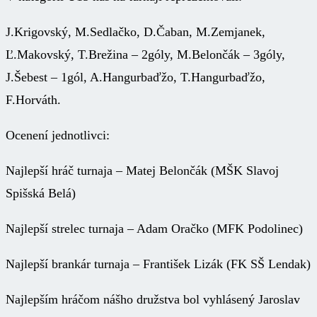
J.Krigovský, M.Sedlačko, D.Čaban, M.Zemjanek,
Ľ.Makovský, T.Brežina – 2góly, M.Belončák – 3góly,
J.Šebest – 1gól, A.Hangurbaďžo, T.Hangurbaďžo,
F.Horváth.
Ocenení jednotlivci:
Najlepší hráč turnaja – Matej Belončák (MŠK Slavoj
Spišská Belá)
Najlepší strelec turnaja – Adam Oračko (MFK Podolinec)
Najlepší brankár turnaja – František Lizák (FK SŠ Lendak)
Najlepším hráčom nášho družstva bol vyhlásený Jaroslav