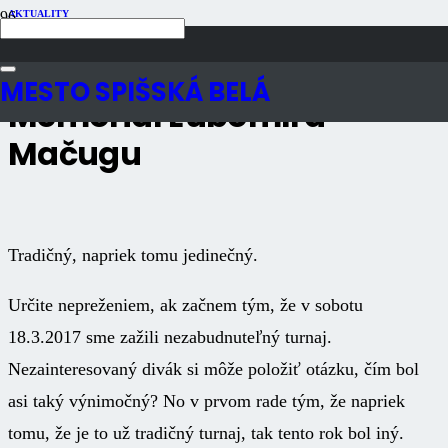
AKTUALITY
Publikované
9 rokov dozadu
Počet zobrazení
1K
MESTO SPIŠSKÁ BELÁ
Memoriál Ľubomíra
Mačugu
Tradičný, napriek tomu jedinečný.
Určite nepreženiem, ak začnem tým, že v sobotu
18.3.2017 sme zažili nezabudnuteľný turnaj.
Nezainteresovaný divák si môže položiť otázku, čím bol
asi taký výnimočný? No v prvom rade tým, že napriek
tomu, že je to už tradičný turnaj, tak tento rok bol iný.