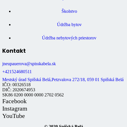
Školstvo
Údržba bytov
Údržba nebytových priestorov
Kontakt
jneupauerova@spisskabela.sk
+421524680511
Mestský úrad Spišská Belá,Petzvalova 272/18, 059 01 Spišská Belá
IČO: 00326518
DIČ: 2020674953
SK86 0200 0000 0000 2702 0562
Facebook
Instagram
YouTube
© 2020 Spišská Belá