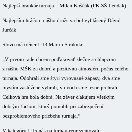
Najlepší brankár turnaja – Milan Koščák (FK SŠ Lendak)
Najlepším hráčom nášho družstva bol vyhlásený Dávid
Jurčák
Slovo má tréner U13 Martin Strakula:
„V prvom rade chcem poďakovať slečne a chlapcom
z nášho MŠK za dobrú a pozitivnu atmosféru počas celého
turnaja. Odohrali sme štyri vyrovnané zápasy, dva sme
myslím zaslúžene vyhrali, v dvoch sme tesne prehrali.
Celková hra bola dobrá. Na záver ďakujem všetkým
dobrým ľuďom, ktorý pomohli pri zabezpečení
bezproblémového priebehu turnaja.“
V kategórii U15 nás na turnaji reprezentovali: