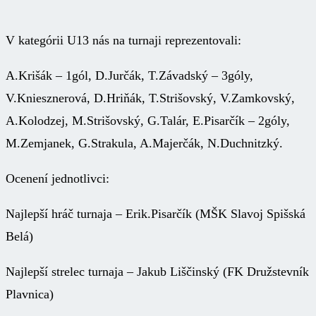
V kategórii U13 nás na turnaji reprezentovali:
A.Krišák – 1gól, D.Jurčák, T.Závadský – 3góly,
V.Kniesznerová, D.Hriňák, T.Strišovský, V.Zamkovský,
A.Kolodzej, M.Strišovský, G.Talár, E.Pisarčík – 2góly,
M.Zemjanek, G.Strakula, A.Majerčák, N.Duchnitzký.
Ocenení jednotlivci:
Najlepší hráč turnaja – Erik.Pisarčík (MŠK Slavoj Spišská
Belá)
Najlepší strelec turnaja – Jakub Liščinský (FK Družstevník
Plavnica)