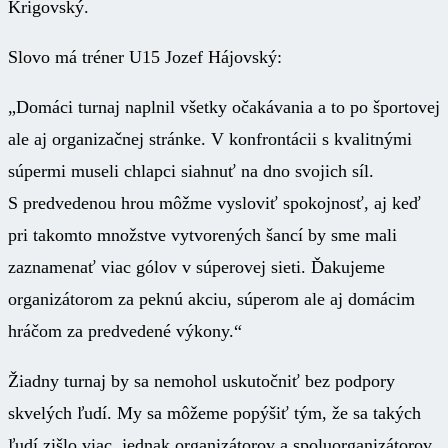
Krigovský.
Slovo má tréner U15 Jozef Hájovský:
„Domáci turnaj naplnil všetky očakávania a to po športovej
ale aj organizačnej stránke. V konfrontácii s kvalitnými
súpermi museli chlapci siahnuť na dno svojich síl.
S predvedenou hrou môžme vysloviť spokojnosť, aj keď
pri takomto množstve vytvorených šancí by sme mali
zaznamenať viac gólov v súperovej sieti. Ďakujeme
organizátorom za peknú akciu, súperom ale aj domácim
hráčom za predvedené výkony.“
Žiadny turnaj by sa nemohol uskutočniť bez podpory
skvelých ľudí. My sa môžeme popýšiť tým, že sa takých
ľudí zišlo viac, jednak organizátorov a spoluorganizátorov,