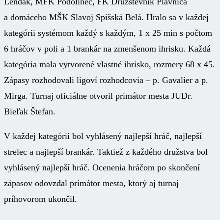
Lendak, MFK Podolinec, FK Družstevník Plavnica
a domáceho MŠK Slavoj Spišská Belá. Hralo sa v každej
kategórii systémom každý s každým, 1 x 25 min s počtom
6 hráčov v poli a 1 brankár na zmenšenom ihrisku. Každá
kategória mala vytvorené vlastné ihrisko, rozmery 68 x 45.
Zápasy rozhodovali ligoví rozhodcovia – p. Gavalier a p.
Mirga. Turnaj oficiálne otvoril primátor mesta JUDr.
Bieľak Štefan.
V každej kategórii bol vyhlásený najlepší hráč, najlepší
strelec a najlepší brankár. Taktiež z každého družstva bol
vyhlásený najlepší hráč. Ocenenia hráčom po skončení
zápasov odovzdal primátor mesta, ktorý aj turnaj
príhovorom ukončil.