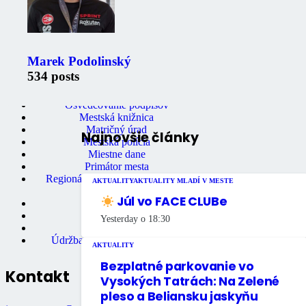
Oznámenia
Úradná tabuľa
Fotogaléria
Mestské noviny
Mestský úrad
Marek Podolinský
Ochrana osobných údajov
534 posts
Stavebný úrad
Správa bytov a nebytových priestorov
Osvedčovanie podpisov
Mestská knižnica
Matričný úrad
Najnovšie články
Mestská polícia
Miestne dane
Primátor mesta
Regionálne turistické informačné
AKTUALITY
AKTUALITY MLADÍ V MESTE
centrum
Júl vo FACE CLUBe
Rozpočet mesta
Školstvo
Yesterday o 18:30
Údržba bytov
Údržba nebytových priestorov
AKTUALITY
Bezplatné parkovanie vo
Kontakt
Vysokých Tatrách: Na Zelené
pleso a Beliansku jaskyňu