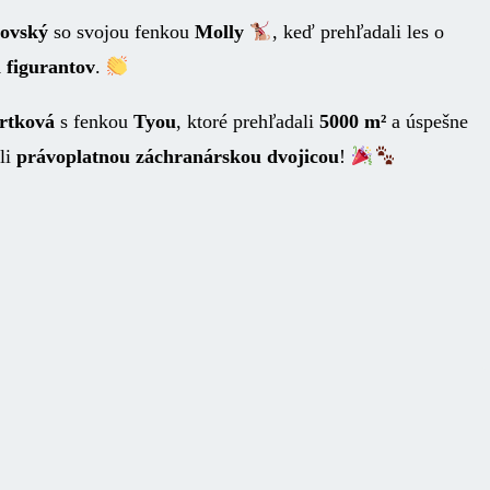
ovský
so svojou fenkou
Molly
, keď prehľadali les o
 figurantov
.
rtková
s fenkou
Tyou
, ktoré prehľadali
5000 m²
a úspešne
ali
právoplatnou záchranárskou dvojicou
!