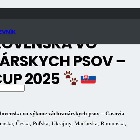
N
EVNÍK
LOVENSKA VO
ÁRSKYCH PSOV –
CUP 2025
lovenska vo výkone záchranárskych psov – Casovia
venska, Česka, Poľska, Ukrajiny, Maďarska, Rumunska,