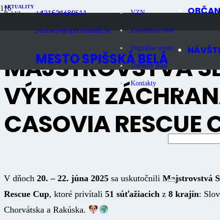
AKTUALITY
OBČA
+421524680511
VZN
Publikované
1 rok dozadu
Počet zobrazení
1K
podnety@spisskabela.sk
Zasadnutia MsZ
NÁVŠT
Digitálne mesto
MESTO SPIŠSKÁ BELÁ
MAJSTROVSTVÁ S
Územný plán
VÝKONE ZÁCHRAN
Kontakty
CASOVIA RESCUE 
V dňoch
20. – 22. júna 2025
sa uskutočnili
Majstrovstvá S
Rescue Cup
, ktoré privítali
51 súťažiacich
z
8 krajín
: Slo
Chorvátska a Rakúska.