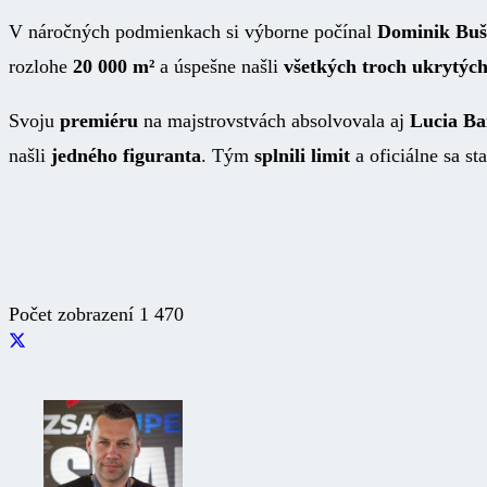
V náročných podmienkach si výborne počínal
Dominik Buš
rozlohe
20 000 m²
a úspešne našli
všetkých troch ukrytých
Svoju
premiéru
na majstrovstvách absolvovala aj
Lucia Ba
našli
jedného figuranta
. Tým
splnili limit
a oficiálne sa st
Počet zobrazení
1 470
Zaujimavé odkazy