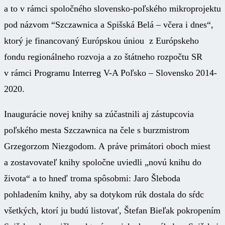
a to v rámci spoločného slovensko-poľského mikroprojektu
pod názvom “Szczawnica a Spišská Belá – včera i dnes“,
ktorý je financovaný Európskou úniou z Európskeho
fondu regionálneho rozvoja a zo štátneho rozpočtu SR
v rámci Programu Interreg V-A Poľsko – Slovensko 2014-
2020.
Inaugurácie novej knihy sa zúčastnili aj zástupcovia
poľského mesta Szczawnica na čele s burzmistrom
Grzegorzom Niezgodom. A práve primátori oboch miest
a zostavovateľ knihy spoločne uviedli „novú knihu do
života“ a to hneď troma spôsobmi: Jaro Šleboda
pohladením knihy, aby sa dotykom rúk dostala do sŕdc
všetkých, ktorí ju budú listovať, Štefan Bieľak pokropením