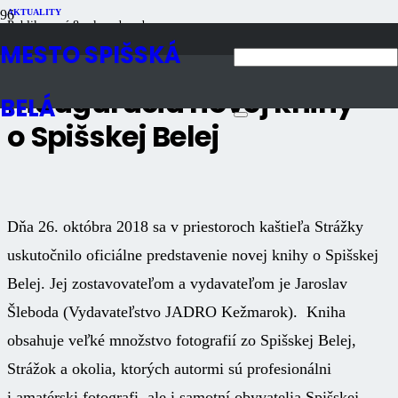
AKTUALITY
Publikované
8 rokov dozadu
Počet zobrazení
2K
MESTO SPIŠSKÁ
Inaugurácia novej knihy
BELÁ
o Spišskej Belej
Dňa 26. októbra 2018 sa v priestoroch kaštieľa Strážky
uskutočnilo oficiálne predstavenie novej knihy o Spišskej
Belej. Jej zostavovateľom a vydavateľom je Jaroslav
Šleboda (Vydavateľstvo JADRO Kežmarok). Kniha
obsahuje veľké množstvo fotografií zo Spišskej Belej,
Strážok a okolia, ktorých autormi sú profesionálni
i amatérski fotografi, ale i samotní obyvatelia Spišskej