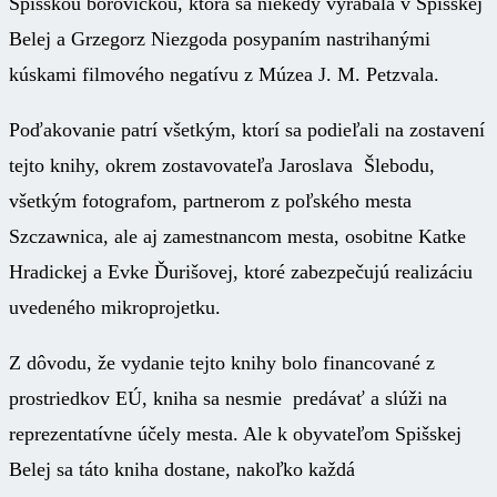
Spišskou borovičkou, ktorá sa niekedy vyrábala v Spišskej
Belej a Grzegorz Niezgoda posypaním nastrihanými
kúskami filmového negatívu z Múzea J. M. Petzvala.
Poďakovanie patrí všetkým, ktorí sa podieľali na zostavení
tejto knihy, okrem zostavovateľa Jaroslava Šlebodu,
všetkým fotografom, partnerom z poľského mesta
Szczawnica, ale aj zamestnancom mesta, osobitne Katke
Hradickej a Evke Ďurišovej, ktoré zabezpečujú realizáciu
uvedeného mikroprojetku.
Z dôvodu, že vydanie tejto knihy bolo financované z
prostriedkov EÚ, kniha sa nesmie predávať a slúži na
reprezentatívne účely mesta. Ale k obyvateľom Spišskej
Belej sa táto kniha dostane, nakoľko každá