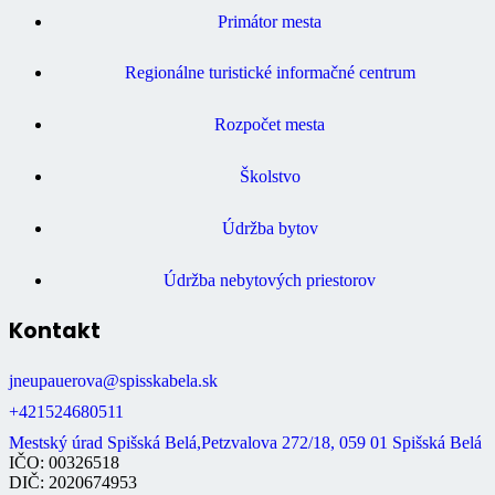
Primátor mesta
Regionálne turistické informačné centrum
Rozpočet mesta
Školstvo
Údržba bytov
Údržba nebytových priestorov
Kontakt
jneupauerova@spisskabela.sk
+421524680511
Mestský úrad Spišská Belá,Petzvalova 272/18, 059 01 Spišská Belá
IČO: 00326518
DIČ: 2020674953