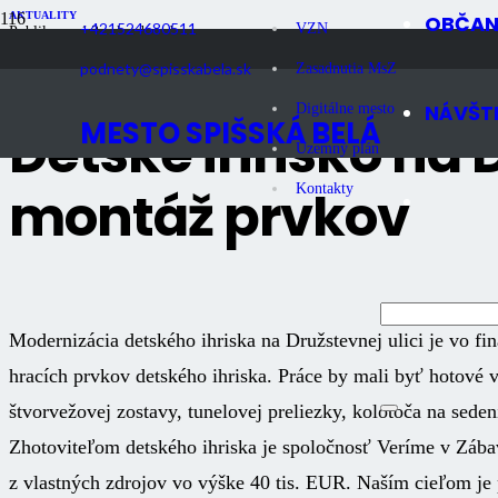
AKTUALITY
OBČA
+421524680511
VZN
Publikované
3 roky dozadu
Počet zobrazení
2K
podnety@spisskabela.sk
Zasadnutia MsZ
NÁVŠT
Digitálne mesto
MESTO SPIŠSKÁ BELÁ
Detské ihrisko na D
Územný plán
montáž prvkov
Kontakty
Modernizácia detského ihriska na Družstevnej ulici je vo 
hracích prvkov detského ihriska. Práce by mali byť hotové 
štvorvežovej zostavy, tunelovej preliezky, kolotoča na seden
Zhotoviteľom detského ihriska je spoločnosť Veríme v Zábav
z vlastných zdrojov vo výške 40 tis. EUR. Naším cieľom je p