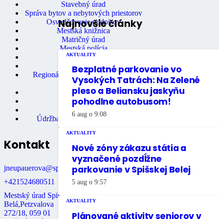
Stavebný úrad
Správa bytov a nebytových priestorov
Najnovšie články
Osvedčovanie podpisov
Mestská knižnica
Matričný úrad
Mestská polícia
AKTUALITY
Miestne dane
Primátor mesta
Bezplatné parkovanie vo
Regionálne turistické informačné
Vysokých Tatrách: Na Zelené
centrum
pleso a Beliansku jaskyňu
Rozpočet mesta
pohodlne autobusom!
Školstvo
Údržba bytov
6 aug o 9:08
Údržba nebytových priestorov
AKTUALITY
Kontakt
Nové zóny zákazu státia a
vyznačené pozdĺžne
jneupauerova@spisskabela.sk
parkovanie v Spišskej Belej
+421524680511
5 aug o 9:57
Mestský úrad Spišská
AKTUALITY
Belá,Petzvalova
272/18, 059 01
Plánované aktivity seniorov v