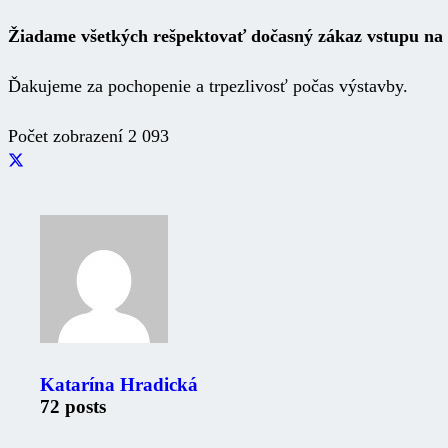
Žiadame všetkých rešpektovať dočasný zákaz vstupu na 
Ďakujeme za pochopenie a trpezlivosť počas výstavby.
Počet zobrazení
2 093
Zaujimavé odkazy
Oznámenia
Úradná tabuľa
Katarína Hradická
Fotogaléria
Mestské noviny
72 posts
Mestský úrad
Ochrana osobných údajov