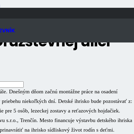
N
EVNÍK
ružstevnej ulici –
finále. Dnešným dňom začnú montážne práce na osadení
v priebehu niekoľkých dní. Detské ihrisko bude pozostávať z:
ie pre 5 osôb, lezeckej zostavy a reťazových hojdačiek.
u s.r.o., Trenčín. Mesto financuje výstavbu detského ihriska
rinavrátiť na ihrisko sídliskový život rodín s deťmi.