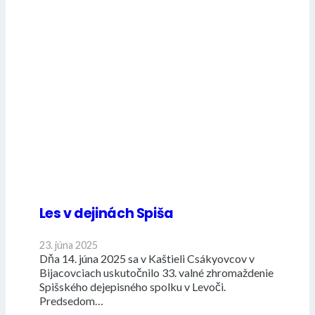
Les v dejinách Spiša
23. júna 2025
Dňa 14. júna 2025 sa v Kaštieli Csákyovcov v
Bijacovciach uskutočnilo 33. valné zhromaždenie
Spišského dejepisného spolku v Levoči.
Predsedom…