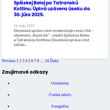
Spišskej Belej po Tatranskú
Kotlinu. Úplná uzávera úseku do
30. júla 2025.
26. mája 2025
Slovenská správa ciest modernizuje cestu I/66 –
slovenskú „Route 66“ – medzi Spišskou Belou
a Tatranskou Kotlinou Slovenská správa ciest
začala…
Previous
1
2
3
4
5
6
7
8
…
34
Ďalej
Zaujimavé odkazy
Oznámenia
Úradná tabuľa
Fotogaléria