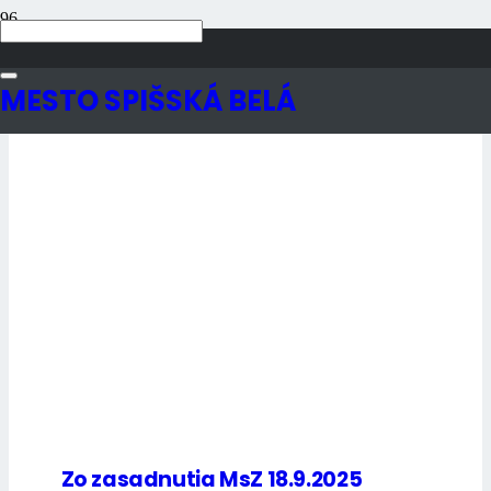
Autor článku Jana
Neupauerová
MESTO SPIŠSKÁ BELÁ
Zo zasadnutia MsZ 18.9.2025