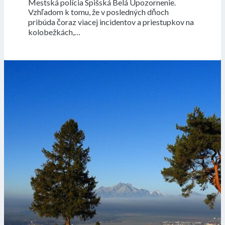
Mestská polícia Spišská Belá Upozornenie.
Vzhľadom k tomu, že v posledných dňoch
pribúda čoraz viacej incidentov a priestupkov na
kolobežkách,…