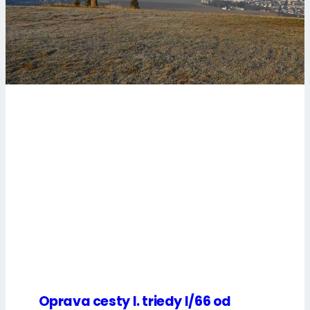
Oprava cesty I. triedy I/66 od