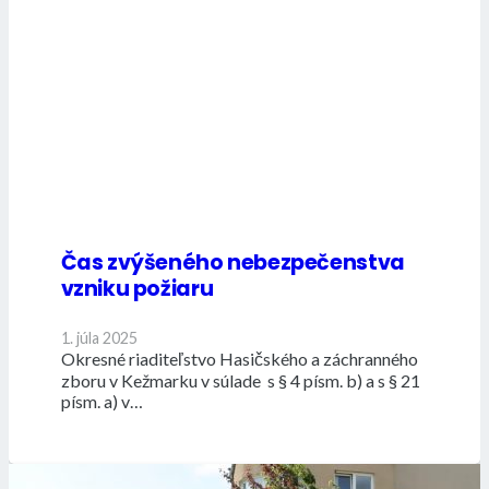
Čas zvýšeného nebezpečenstva
vzniku požiaru
1. júla 2025
Okresné riaditeľstvo Hasičského a záchranného
zboru v Kežmarku v súlade s § 4 písm. b) a s § 21
písm. a) v…