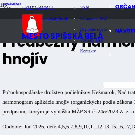
OZNÁMENIA
OBČA
+421524680511
VZN
Publikované
2 mesiace dozadu
Počet zobrazení
1K
podnety@spisskabela.sk
Zasadnutia MsZ
NÁVŠT
Digitálne mesto
MESTO SPIŠSKÁ BELÁ
Predbežný harmon
Územný plán
hnojív
Kontakty
Poľnohospodárske družstvo podielnikov Kežmarok, Nad tr
harmonogram aplikácie hnojív (organických) podľa zákona 1
predpisom, ktorým je vyhláška MŽP SR č. 248/2023 Z. z. o 
Obdobie: Jún 2026, deň: 4,5,6,7,8,9,10,11,12,13,15,16,17,1