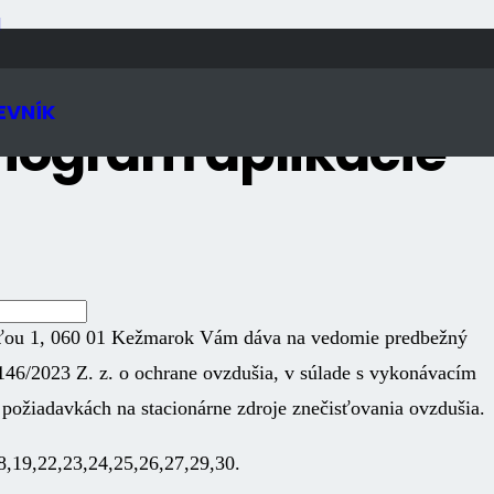
N
EVNÍK
ogram aplikácie
aťou 1, 060 01 Kežmarok Vám dáva na vedomie predbežný
46/2023 Z. z. o ochrane ovzdušia, v súlade s vykonávacím
požiadavkách na stacionárne zdroje znečisťovania ovzdušia.
8,19,22,23,24,25,26,27,29,30.