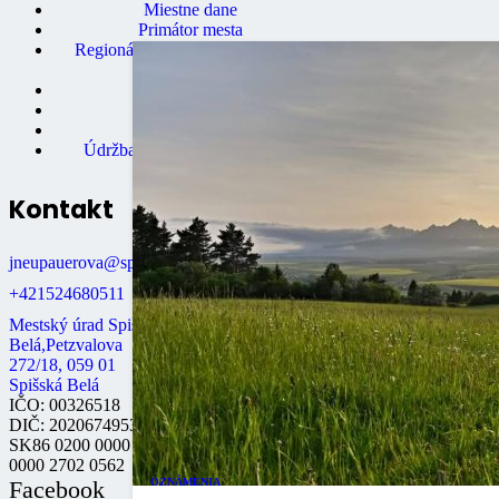
Miestne dane
Primátor mesta
Regionálne turistické informačné
centrum
Rozpočet mesta
Školstvo
Údržba bytov
Údržba nebytových priestorov
Kontakt
jneupauerova@spisskabela.sk
+421524680511
Mestský úrad Spišská
Belá,Petzvalova
272/18, 059 01
Spišská Belá
IČO: 00326518
DIČ: 2020674953
SK86 0200 0000
0000 2702 0562
OZNÁMENIA
Facebook