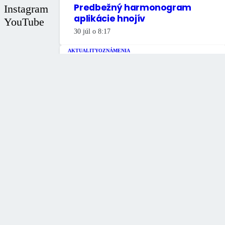
Predbežný harmonogram
Instagram
aplikácie hnojív
YouTube
30 júl o 8:17
© 2020 Spišská Belá
AKTUALITY
OZNÁMENIA
Zmena otváracích hodín na
zbernom dvore Továrenská
30, Spišská Belá
29 júl o 8:30
AKTUALITY
OZNÁMENIA
Oznam o organizácii
školského stravovania v
školskom roku 2026/2027
28 júl o 15:20
OZNÁMENIA
Oznam – výmena časti
potrubia pitnej vody ul. Zimná