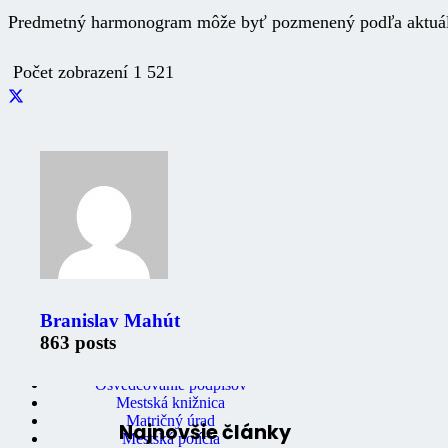
Predmetný harmonogram môže byť pozmenený podľa aktuáln
Počet zobrazení
1 521
Zaujimavé odkazy
Oznámenia
Úradná tabuľa
Fotogaléria
Mestské noviny
Mestský úrad
Branislav Mahút
Ochrana osobných údajov
863 posts
Stavebný úrad
Správa bytov a nebytových priestorov
Osvedčovanie podpisov
Mestská knižnica
Matričný úrad
Najnovšie články
Mestská polícia