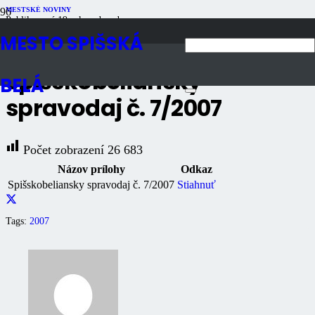
MESTSKÉ NOVINY
Publikované
19 rokov dozadu
Počet zobrazení
26K
MESTO SPIŠSKÁ
Spišskobeliansky
BELÁ
spravodaj č. 7/2007
Počet zobrazení
26 683
Názov prílohy
Odkaz
Spišskobeliansky spravodaj č. 7/2007
Stiahnuť
Tags:
2007