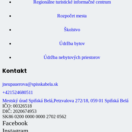
Regionálne turistické informačné centrum
Rozpočet mesta
Školstvo
Údržba bytov
Údržba nebytových priestorov
Kontakt
jneupauerova@spisskabela.sk
+421524680511
Mestský úrad Spišská Belá,Petzvalova 272/18, 059 01 Spišská Belá
IČO: 00326518
DIČ: 2020674953
SK86 0200 0000 0000 2702 0562
Facebook
Instagram