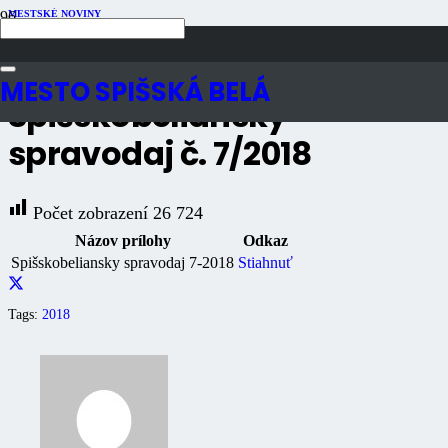
MESTSKÉ NOVINY
Publikované
8 rokov dozadu
Počet zobrazení
26K
MESTO SPIŠSKÁ BELÁ
Spišskobeliansky
spravodaj č. 7/2018
Počet zobrazení
26 724
Názov prílohy
Odkaz
Spišskobeliansky spravodaj 7-2018
Stiahnuť
Tags:
2018