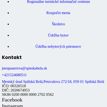
Regionálne turistické informačné centrum
Rozpočet mesta
Školstvo
Údržba bytov
Údržba nebytových priestorov
Kontakt
jneupauerova@spisskabela.sk
+421524680511
Mestský úrad Spišská Belá,Petzvalova 272/18, 059 01 Spišská Belá
IČO: 00326518
DIČ: 2020674953
SK86 0200 0000 0000 2702 0562
Facebook
Instagram