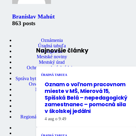
Branislav Mahút
863 posts
Zaujimavé odkazy
Oznámenia
Úradná tabuľa
Najnovšie články
Fotogaléria
Mestské noviny
Mestský úrad
Ochrana osobných údajov
Stavebný úrad
ÚRADNÁ TABUĽA
Správa bytov a nebytových priestorov
Oznam o voľnom pracovnom
Osvedčovanie podpisov
Mestská knižnica
mieste v MŠ, Mierová 15,
Matričný úrad
Spišská Belá – nepedagogický
Mestská polícia
zamestnanec – pomocná sila
Miestne dane
v školskej jedálni
Primátor mesta
Regionálne turistické informačné
4 aug o 9:49
centrum
Rozpočet mesta
Školstvo
ÚRADNÁ TABUĽA