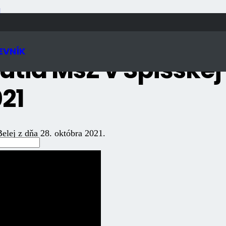
N
EVNÍK
tia MsZ v Spišskej
021
elej z dňa 28. októbra 2021.