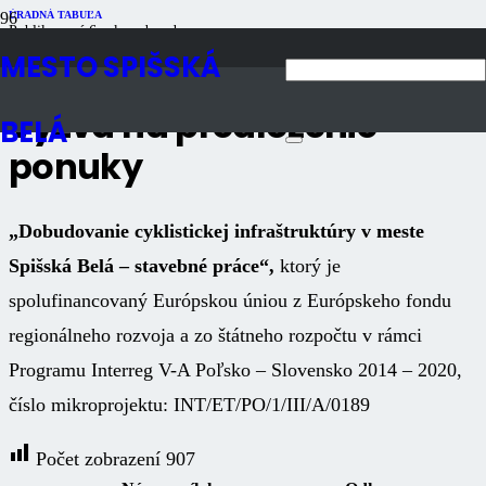
ÚRADNÁ TABUĽA
Publikované
6 rokov dozadu
Počet zobrazení
907
MESTO SPIŠSKÁ
Výzva na predloženie
BELÁ
ponuky
„Dobudovanie cyklistickej infraštruktúry v meste
Spišská Belá – stavebné práce“,
ktorý je
spolufinancovaný Európskou úniou z Európskeho fondu
regionálneho rozvoja a zo štátneho rozpočtu v rámci
Programu Interreg V-A Poľsko – Slovensko 2014 – 2020,
číslo mikroprojektu: INT/ET/PO/1/III/A/0189
Počet zobrazení
907