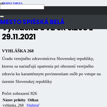
ÚRADNÁ TABUĽA
Publikované
5 rokov dozadu
Počet zobrazení
826
MESTO SPIŠSKÁ BELÁ
Vyhláška ÚVZ SR č.268 z
29.11.2021
VYHLÁŠKA 268
Úradu verejného zdravotníctva Slovenskej republiky,
ktorou sa nariaďujú opatrenia pri ohrození verejného
zdravia ku karanténnym povinnostiam osôb po vstupe na
územie Slovenskej republiky
Počet zobrazení
826
Názov prílohy
Odkaz
vyhlaska_268
Stiahnuť