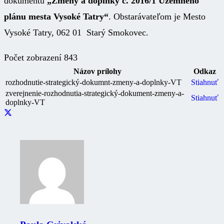
dokumentu
„Zmeny a doplnky č. 2016/1 Územného
plánu mesta Vysoké Tatry“
. Obstarávateľom je Mesto
Vysoké Tatry, 062 01 Starý Smokovec.
Počet zobrazení
843
Názov prílohy
Odkaz
rozhodnutie-strategický-dokumnt-zmeny-a-doplnky-VT
Stiahnuť
zverejnenie-rozhodnutia-strategický-dokument-zmeny-a-
Stiahnuť
doplnky-VT