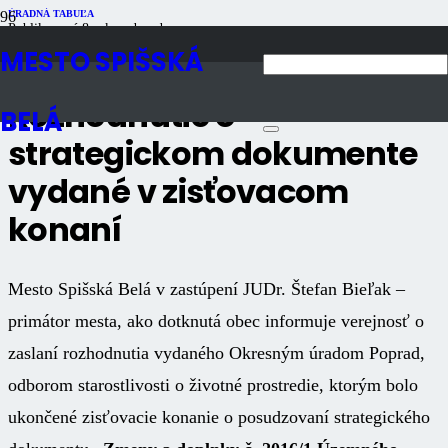
ÚRADNÁ TABUĽA
Publikované
8 rokov dozadu
Počet zobrazení
843
MESTO SPIŠSKÁ
Rozhodnutie o
BELÁ
strategickom dokumente
vydané v zisťovacom
konaní
Mesto Spišská Belá v zastúpení JUDr. Štefan Bieľak –
primátor mesta, ako dotknutá obec informuje verejnosť o
zaslaní rozhodnutia vydaného Okresným úradom Poprad,
odborom starostlivosti o životné prostredie, ktorým bolo
ukončené zisťovacie konanie o posudzovaní strategického