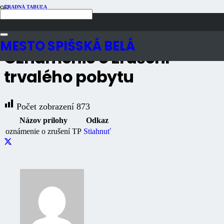
ÚRADNÁ TABUĽA
Publikované
8 rokov dozadu
Počet zobrazení
873
MESTO SPIŠSKÁ BELÁ
Oznámenie o zrušení
trvalého pobytu
Počet zobrazení
873
Názov prílohy
Odkaz
oznámenie o zrušení TP
Stiahnuť