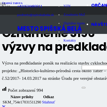
ÚRADNÁ TABUĽA
OBČA
+421524680511
VZN
Publikované
9 rokov dozadu
Počet zobrazení
994
podnety@spisskabela.sk
Zasadnutia MsZ
NÁVŠT
Digitálne mesto
MESTO SPIŠSKÁ BELÁ
Oznámenie 3196 –
Územný plán
výzvy na predkla
Kontakty
Výzva na predkladanie ponúk na realizáciu stavby cyklocho
projektu: „Historicko-kultúrno-prírodná cesta okolo Tatier 
č.52/2017- 14.03.2017 na stránke Úradu pre verejné obstará
Počet zobrazení
994
Názov prílohy
Odkaz
SKM_754e17031511290
Stiahnuť