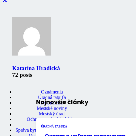
Katarína Hradická
72 posts
Zaujimavé odkazy
Oznámenia
Úradná tabuľa
Najnovšie články
Fotogaléria
Mestské noviny
Mestský úrad
Ochrana osobných údajov
Stavebný úrad
ÚRADNÁ TABUĽA
Správa bytov a nebytových priestorov
Oznam o voľnom pracovnom
Osvedčovanie podpisov