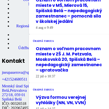
Mestská knižnica
mieste v MŠ, Mierová 15,
Matričný úrad
Spišská Belá – nepedagogický
Mestská polícia
zamestnanec – pomocná sila
Miestne dane
v školskej jedálni
Primátor mesta
Regionálne turistické informačné
4 aug o 9:49
centrum
Rozpočet mesta
Školstvo
ÚRADNÁ TABUĽA
Údržba bytov
Oznam o voľnom pracovnom
Údržba nebytových priestorov
mieste v ZŠ J. M. Petzvala,
Moskovská 20, Spišská Belá –
Kontakt
nepedagogický zamestnanec
– upratovačka
jneupauerova@spisskabela.sk
22 júl o 10:37
+421524680511
Mestský úrad Spišská
Belá,Petzvalova
ÚRADNÁ TABUĽA
272/18, 059 01
Výzva formou verejnej
Spišská Belá
vyhlášky (NN, VN, VVN)
IČO: 00326518
DIČ: 2020674953
15 júl o 14:27