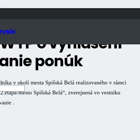
N
EVNÍK
 WYP o vyhlásení
danie ponúk
dníka v okolí mesta Spišská Belá realizovaného v rámci
– 2.etapa-mesto Spišská Belá“, zverejnená vo vestníku
vanie .