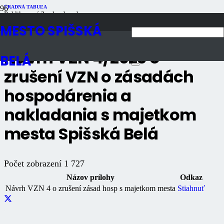
ÚRADNÁ TABUĽA
Publikované
3 roky dozadu
Počet zobrazení
1K
MESTO SPIŠSKÁ
Návrh VZN 4/2023 o
BELÁ
zrušení VZN o zásadách
hospodárenia a
nakladania s majetkom
mesta Spišská Belá
Počet zobrazení
1 727
Názov prílohy
Odkaz
Návrh VZN 4 o zrušení zásad hosp s majetkom mesta
Stiahnuť