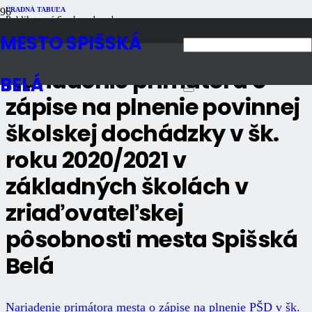
ÚRADNÁ TABUĽA
Publikované
6 rokov dozadu
Počet zobrazení
876
MESTO SPIŠSKÁ
Nariadenie primátora o
BELÁ
zápise na plnenie povinnej
školskej dochádzky v šk.
roku 2020/2021 v
základných školách v
zriaďovateľskej
pôsobnosti mesta Spišská
Belá
Nariadenie primátora mesta o zápise na plnenie PŠD v šk.