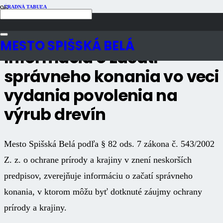
ÚRADNÁ TABUĽA
Publikované
5 rokov dozadu
Počet zobrazení
750
MESTO SPIŠSKÁ BELÁ
Informácia o začatí
správneho konania vo veci
vydania povolenia na
výrub drevín
Mesto Spišská Belá podľa § 82 ods. 7 zákona č. 543/2002
Z. z. o ochrane prírody a krajiny v znení neskorších
predpisov, zverejňuje informáciu o začatí správneho
konania, v ktorom môžu byť dotknuté záujmy ochrany
prírody a krajiny.