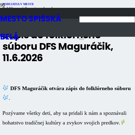
PODUJATIA V MESTE
Publikované
3 mesiace dozadu
Počet zobrazení
1K
MESTO SPIŠSKÁ
Zápis do folklórneho
BELÁ
súboru DFS Maguráčik,
11.6.2026
DFS Maguráčik otvára zápis do folklórneho súboru
.
Pozývame všetky deti, aby sa pridali k nám a spoznávali
bohatstvo tradičnej kultúry a zvykov svojich predkov.