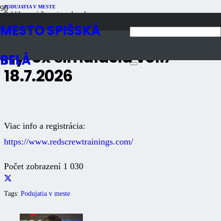
PODUJATIA V MESTE
Publikované
3 mesiace dozadu
Počet zobrazení
1K
MESTO SPIŠSKÁ
Hyrox simulácia vol.7 –
BELÁ
18.7.2026
Viac info a registrácia:
https://www.redscrewtrainings.com/
Počet zobrazení
1 030
Tags:
Podujatia v meste