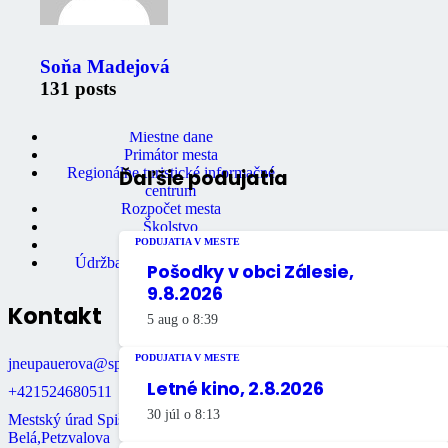
Ochrana osobných údajov
Stavebný úrad
Správa bytov a nebytových priestorov
Soňa Madejová
Osvedčovanie podpisov
Mestská knižnica
131 posts
Matričný úrad
Mestská polícia
Miestne dane
Primátor mesta
Regionálne turistické informačné
Ďaľšie podujatia
centrum
Rozpočet mesta
Školstvo
PODUJATIA V MESTE
Údržba bytov
Údržba nebytových priestorov
Pošodky v obci Zálesie,
9.8.2026
Kontakt
5 aug o 8:39
PODUJATIA V MESTE
jneupauerova@spisskabela.sk
Letné kino, 2.8.2026
+421524680511
30 júl o 8:13
Mestský úrad Spišská
Belá,Petzvalova