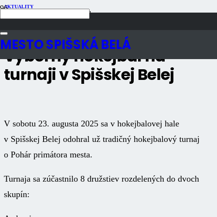
AKTUALITY
Publikované
11 mesiacov dozadu
Počet zobrazení
1K
MESTO SPIŠSKÁ BELÁ
Výborný hokejbal na
turnaji v Spišskej Belej
V sobotu 23. augusta 2025 sa v hokejbalovej hale
v Spišskej Belej odohral už tradičný hokejbalový turnaj
o Pohár primátora mesta.
Turnaja sa zúčastnilo 8 družstiev rozdelených do dvoch
skupín: