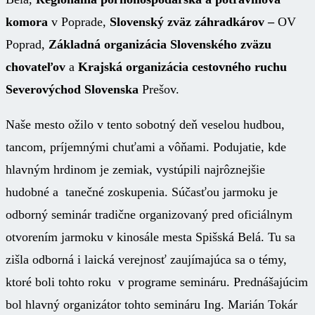
komora
v Poprade,
Slovenský zväz záhradkárov –
OV
Poprad,
Základná organizácia Slovenského zväzu
chovateľov
a
Krajská organizácia cestovného ruchu
Severovýchod Slovenska
Prešov.
Naše mesto ožilo v tento sobotný deň veselou hudbou,
tancom, príjemnými chuťami a vôňami. Podujatie, kde
hlavným hrdinom je zemiak, vystúpili najrôznejšie
hudobné a tanečné zoskupenia. Súčasťou jarmoku je
odborný seminár tradične organizovaný pred oficiálnym
otvorením jarmoku v kinosále mesta Spišská Belá. Tu sa
zišla odborná i laická verejnosť zaujímajúca sa o témy,
ktoré boli tohto roku v programe semináru. Prednášajúcim
bol hlavný organizátor tohto semináru Ing. Marián Tokár