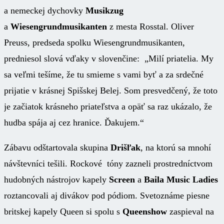
a nemeckej dychovky
Musikzug
a
Wiesengrundmusikanten
z mesta Rosstal. Oliver
Preuss, predseda spolku Wiesengrundmusikanten,
predniesol slová vďaky v slovenčine: „Milí priatelia. My
sa veľmi tešíme, že tu smieme s vami byť a za srdečné
prijatie v krásnej Spišskej Belej. Som presvedčený, že toto
je začiatok krásneho priateľstva a opäť sa raz ukázalo, že
hudba spája aj cez hranice. Ďakujem.“
Zábavu odštartovala skupina
Drišľak
, na ktorú sa mnohí
návštevníci tešili. Rockové tóny zazneli prostredníctvom
hudobných nástrojov kapely
Screen
a
Baila Music Ladies
roztancovali aj divákov pod pódiom. Svetoznáme piesne
britskej kapely Queen si spolu s
Queenshow
zaspieval na