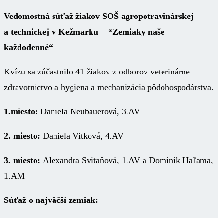
Vedomostná súťaž žiakov SOŠ agropotravinárskej
a technickej v Kežmarku “Zemiaky naše
každodenné“
Kvízu sa zúčastnilo 41 žiakov z odborov veterinárne
zdravotníctvo a hygiena a mechanizácia pôdohospodárstva.
1.miesto:
Daniela Neubauerová, 3.AV
2. miesto:
Daniela Vitková, 4.AV
3. miesto:
Alexandra Svitaňová, 1.AV a Dominik Haľama,
1.AM
Súťaž o najväčší zemiak: