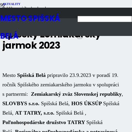
AKTUALITY
Publikované
3 roky dozadu
Počet zobrazení
3K
MESTO SPIŠSKÁ
Spišský zemiakarský
BELÁ
jarmok 2023
Mesto
Spišská Belá
pripravilo 23.9.2023 v poradí 19.
ročník Spišského zemiakarského jarmoku v spolupráci
s partnermi:
Zemiakarský zväz Slovenskej republiky
,
SLOVBYS s.r.o.
Spišská Belá,
HOS ÚKSÚP
Spišská
Belá,
AT TATRY, s.r.o.
Spišská Belá ,
Poľnohospodárske družstvo TATRY
Spišská
Belá,
Regionálna poľnohospodárska a potravinová