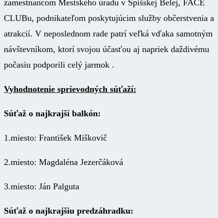
zamestnancom Mestského úradu v Spišskej Belej, FACE
CLUBu, podnikateľom poskytujúcim služby občerstvenia a
atrakcií. V neposlednom rade patrí veľká vďaka samotným
návštevníkom, ktorí svojou účasťou aj napriek daždivému
počasiu podporili celý jarmok .
Vyhodnotenie sprievodných súťaží:
Súťaž o najkrajší balkón:
1.miesto: František Miškovič
2.miesto: Magdaléna Jezerčáková
3.miesto: Ján Palguta
Súťaž o najkrajšiu predzáhradku: