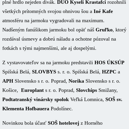
plné hrdlo nejeden divák.
DUO Kyseli Krastafci
rozohnili
všetkých prítomných svojou ohnivou šou a
Iné Kafe
atmosféru na jarmoku vygradovali na maximum.
Nadšeným fanúšikom jarmoku bol opäť náš
Gruľko
, ktorý
rozdával úsmevy a dobrú náladu a ochotne pózoval na
fotkách s tými najmenšími, ale aj dospelými.
Z vystavovateľov sa na jarmoku predstavili
HOS ÚKSÚP
Spišská Belá,
SLOVBYS
s. r. o. Spišská Belá,
HZPC
a
APH
Slovensko s r. o. Poprad,
Norika
Slovensko s r. o.
Košice,
Europlant
s r. o. Poprad,
Slovchips
Smižany,
Podtatranský vinársky spolok
Veľká Lomnica,
SOŠ sv.
Klementa Hofbauera
Podolínec.
Novinkou bola účasť
SOŠ hotelovej
z Horného