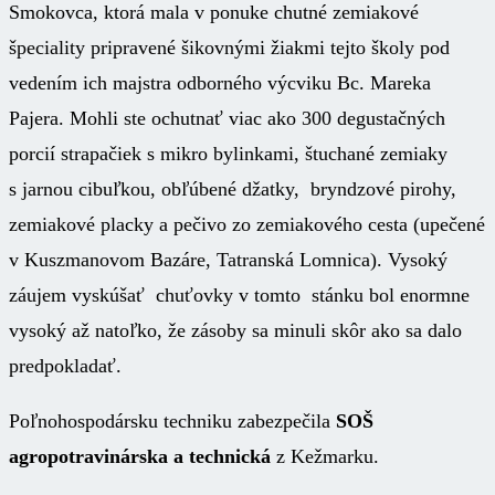
Smokovca, ktorá mala v ponuke chutné zemiakové
špeciality pripravené šikovnými žiakmi tejto školy pod
vedením ich majstra odborného výcviku Bc. Mareka
Pajera. Mohli ste ochutnať viac ako 300 degustačných
porcií strapačiek s mikro bylinkami, štuchané zemiaky
s jarnou cibuľkou, obľúbené džatky, bryndzové pirohy,
zemiakové placky a pečivo zo zemiakového cesta (upečené
v Kuszmanovom Bazáre, Tatranská Lomnica). Vysoký
záujem vyskúšať chuťovky v tomto stánku bol enormne
vysoký až natoľko, že zásoby sa minuli skôr ako sa dalo
predpokladať.
Poľnohospodársku techniku zabezpečila
SOŠ
agropotravinárska a technická
z Kežmarku.