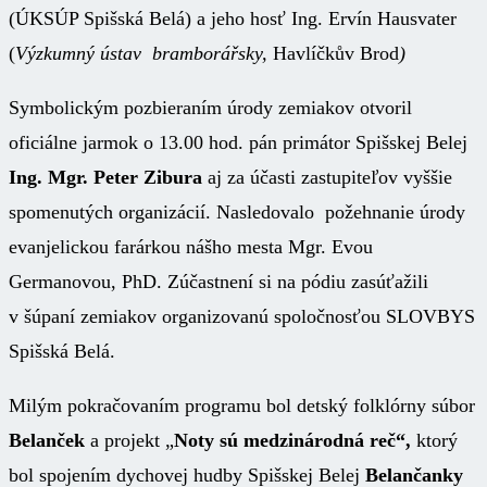
(ÚKSÚP Spišská Belá) a jeho hosť Ing. Ervín Hausvater
(
Výzkumný ústav bramborářsky,
Havlíčkův Brod
)
Symbolickým pozbieraním úrody zemiakov otvoril
oficiálne jarmok o 13.00 hod. pán primátor Spišskej Belej
Ing. Mgr. Peter Zibura
aj za účasti zastupiteľov vyššie
spomenutých organizácií. Nasledovalo požehnanie úrody
evanjelickou farárkou nášho mesta Mgr. Evou
Germanovou, PhD. Zúčastnení si na pódiu zasúťažili
v šúpaní zemiakov organizovanú spoločnosťou SLOVBYS
Spišská Belá.
Milým pokračovaním programu bol detský folklórny súbor
Belanček
a projekt „
Noty sú medzinárodná reč“,
ktorý
bol spojením dychovej hudby Spišskej Belej
Belančanky