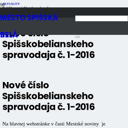
AKTUALITY
Publikované
11 rokov dozadu
Počet zobrazení
972
MESTO SPIŠSKÁ
Nové číslo
BELÁ
Spišskobelianskeho
spravodaja č. 1-2016
Nové číslo
Spišskobelianskeho
spravodaja č. 1-2016
Na hlavnej webstránke v časti Mestské noviny je