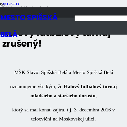
AKTUALITY
Publikované
10 rokov dozadu
Počet zobrazení
983
MESTO SPIŠSKÁ
Halový futbalový turnaj
BELÁ
zrušený!
MŠK Slavoj Spišská Belá a Mesto Spišská Belá
oznamujeme všetkým, že
Halový futbalový turnaj
mladšieho a staršieho dorastu
,
ktorý sa mal konať zajtra, t.j. 3. decembra 2016 v
telocvični na Moskovskej ulici,