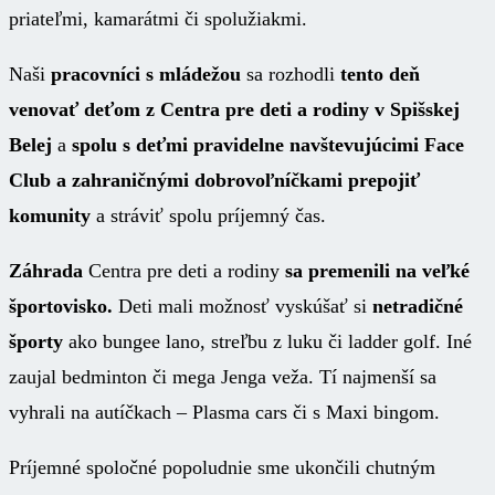
priateľmi, kamarátmi či spolužiakmi.
Naši
pracovníci s mládežou
sa rozhodli
tento deň
venovať deťom z Centra pre deti a rodiny v Spišskej
Belej
a
spolu s deťmi pravidelne navštevujúcimi Face
Club a zahraničnými dobrovoľníčkami prepojiť
komunity
a stráviť spolu príjemný čas.
Záhrada
Centra pre deti a rodiny
sa premenili na veľké
športovisko.
Deti mali možnosť vyskúšať si
netradičné
športy
ako bungee lano, streľbu z luku či ladder golf. Iné
zaujal bedminton či mega Jenga veža. Tí najmenší sa
vyhrali na autíčkach – Plasma cars či s Maxi bingom.
Príjemné spoločné popoludnie sme ukončili chutným