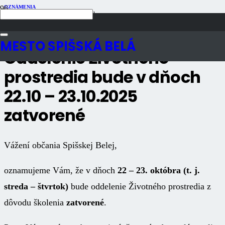
OZNÁMENIA
Publikované
10 mesiacov dozadu
Počet zobrazení
1K
MESTO SPIŠSKÁ BELÁ
Oddelenie Životného
prostredia bude v dňoch
22.10 – 23.10.2025
zatvorené
Vážení občania Spišskej Belej,
oznamujeme Vám, že v dňoch
22 – 23. októbra
(t. j.
streda – štvrtok)
bude
oddelenie Životného prostredia
z
dôvodu školenia
zatvorené
.