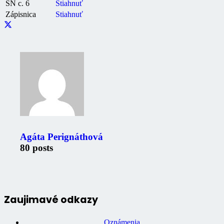
SN c. 6
Stiahnuť
Zápisnica
Stiahnuť
Agáta Perignáthová
80 posts
Zaujimavé odkazy
Oznámenia