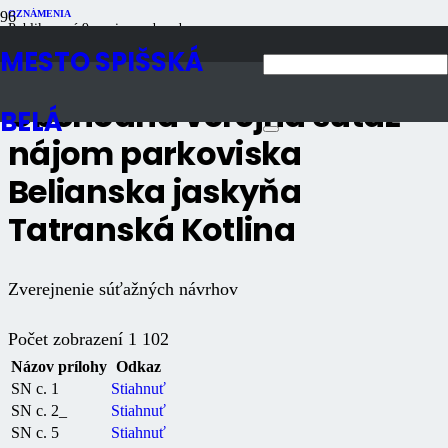
OZNÁMENIA
Publikované
9 mesiacov dozadu
Počet zobrazení
1K
MESTO SPIŠSKÁ
Obchodná verejná súťaž –
BELÁ
nájom parkoviska
Belianska jaskyňa
Tatranská Kotlina
Zverejnenie súťažných návrhov
Počet zobrazení
1 102
Názov prílohy
Odkaz
SN c. 1
Stiahnuť
SN c. 2_
Stiahnuť
SN c. 5
Stiahnuť