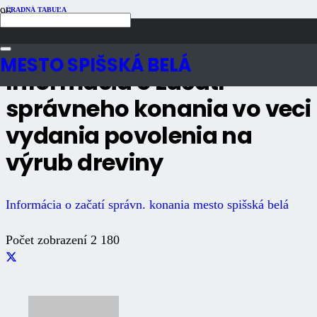
ÚRADNÁ TABUĽA
Publikované
2 roky dozadu
Počet zobrazení
2K
MESTO SPIŠSKÁ BELÁ
Informácia o začatí
správneho konania vo veci
vydania povolenia na
výrub dreviny
Informácia o začatí správn. konania mesto spišská belá
Počet zobrazení
2 180