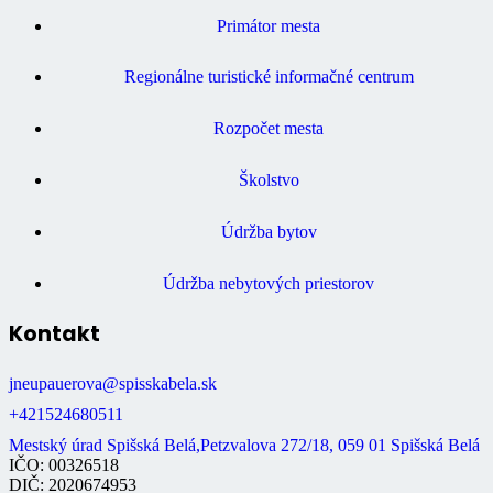
Primátor mesta
Regionálne turistické informačné centrum
Rozpočet mesta
Školstvo
Údržba bytov
Údržba nebytových priestorov
Kontakt
jneupauerova@spisskabela.sk
+421524680511
Mestský úrad Spišská Belá,Petzvalova 272/18, 059 01 Spišská Belá
IČO: 00326518
DIČ: 2020674953