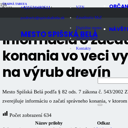
ÚRADNÁ TABUĽA
OBČA
+421524680511
VZN
Publikované
8 mesiacov dozadu
Počet zobrazení
634
podnety@spisskabela.sk
Zasadnutia MsZ
NÁVŠT
Digitálne mesto
MESTO SPIŠSKÁ BELÁ
Informácia o zača
Územný plán
konania vo veci v
Kontakty
na výrub drevín
Mesto Spišská Belá podľa § 82 ods. 7 zákona č. 543/2002 Z. 
zverejňuje informáciu o začatí správneho konania, v ktorom
Počet zobrazení
634
Názov prílohy
Odkaz