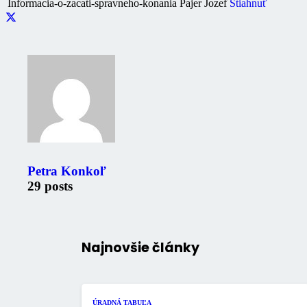
Informacia-o-zacati-spravneho-konania Pajer Jozef
Stiahnuť
Petra Konkoľ
29 posts
Najnovšie články
ÚRADNÁ TABUĽA