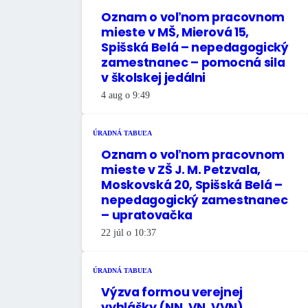
Oznam o voľnom pracovnom
mieste v MŠ, Mierová 15,
Spišská Belá – nepedagogický
zamestnanec – pomocná sila
v školskej jedálni
4 aug o 9:49
ÚRADNÁ TABUĽA
Oznam o voľnom pracovnom
mieste v ZŠ J. M. Petzvala,
Moskovská 20, Spišská Belá –
nepedagogický zamestnanec
– upratovačka
22 júl o 10:37
ÚRADNÁ TABUĽA
Výzva formou verejnej
vyhlášky (NN, VN, VVN)