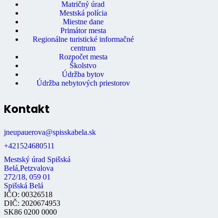
Matričný úrad
Mestská polícia
Miestne dane
Primátor mesta
Regionálne turistické informačné
centrum
Rozpočet mesta
Školstvo
Údržba bytov
Údržba nebytových priestorov
Kontakt
jneupauerova@spisskabela.sk
+421524680511
Mestský úrad Spišská
Belá,Petzvalova
272/18, 059 01
Spišská Belá
IČO: 00326518
DIČ: 2020674953
SK86 0200 0000