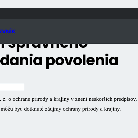
N
EVNÍK
tí správneho
ydania povolenia
z. o ochrane prírody a krajiny v znení neskorších predpisov,
 môžu byť dotknuté záujmy ochrany prírody a krajiny.