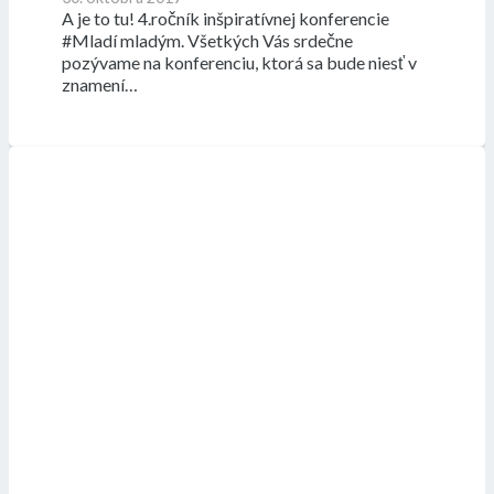
A je to tu! 4.ročník inšpiratívnej konferencie
#Mladí mladým. Všetkých Vás srdečne
pozývame na konferenciu, ktorá sa bude niesť v
znamení…