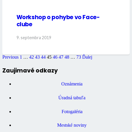
Workshop o pohybe vo Face-
clube
9. septembra 2019
Previous
1
…
42
43
44
45
46
47
48
…
73
Ďalej
Zaujimavé odkazy
Oznámenia
Úradná tabuľa
Fotogaléria
Mestské noviny