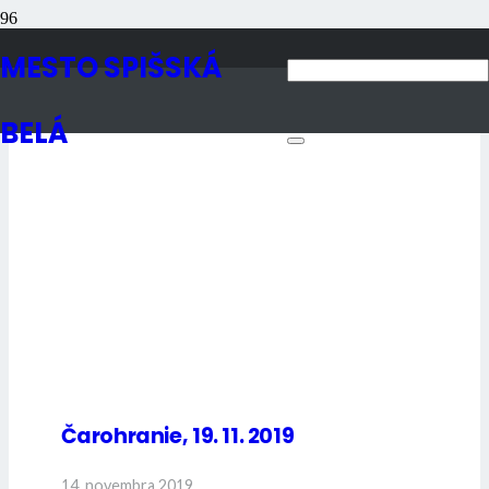
Podujatia v meste
MESTO SPIŠSKÁ
BELÁ
Čarohranie, 19. 11. 2019
14. novembra 2019